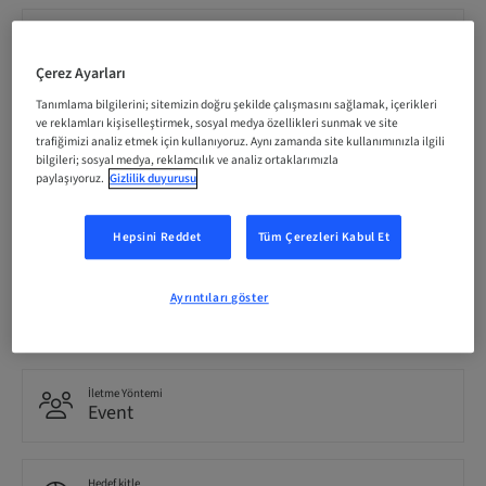
Kayıt Son Tarihi
21. Kas 2026 (UTC-5)
Çerez Ayarları
Tanımlama bilgilerini; sitemizin doğru şekilde çalışmasını sağlamak, içerikleri
ve reklamları kişiselleştirmek, sosyal medya özellikleri sunmak ve site
Katılımcı başına Ücret (yerel vergiler geçerlidir)
CAD 1999.00
trafiğimizi analiz etmek için kullanıyoruz. Aynı zamanda site kullanımınızla ilgili
bilgileri; sosyal medya, reklamcılık ve analiz ortaklarımızla
paylaşıyoruz.
Gizlilik duyurusu
Dil
English
Hepsini Reddet
Tüm Çerezleri Kabul Et
Ayrıntıları göster
Puan
0.00 Puan
İletme Yöntemi
Event
Hedef kitle