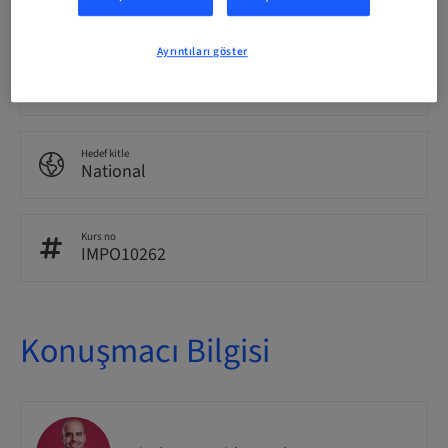
25.00 Puan
Ayrıntıları göster
İletme Yöntemi
In-patient Surgery
Hedef kitle
National
Kurs no
IMPO10262
Konuşmacı Bilgisi