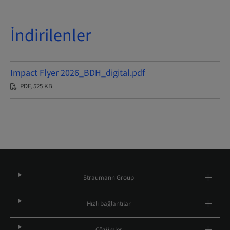
İndirilenler
Impact Flyer 2026_BDH_digital.pdf
PDF, 525 KB
Straumann Group
Hızlı bağlantılar