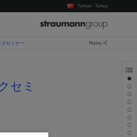
Türkiye – Türkçe
Paylaş
シックセミナー
Genel Bakış
ックセミ
Konuşmacı Bilgisi
Tanım
Öğrenme Hedefleri
Oturum
Seyahat ve Konumlar
İrtibat kişisi
İndirilenler