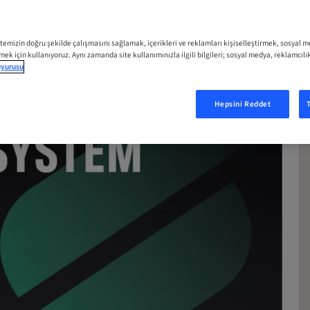
RT
itemizin doğru şekilde çalışmasını sağlamak, içerikleri ve reklamları kişiselleştirmek, sosyal 
tmek için kullanıyoruz. Aynı zamanda site kullanımınızla ilgili bilgileri; sosyal medya, reklamcılı
duyurusu
Hepsini Reddet