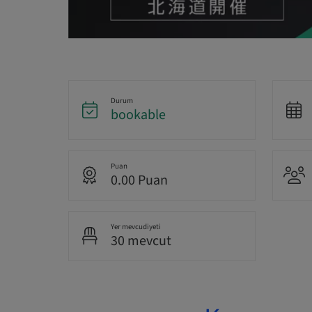
Durum
bookable
Puan
0.00 Puan
Yer mevcudiyeti
30 mevcut