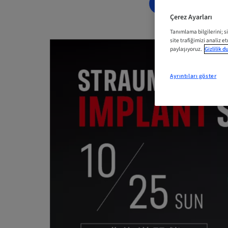
ŞIMDI YER AYI
Çerez Ayarları
Tanımlama bilgilerini; s
site trafiğimizi analiz e
paylaşıyoruz.
Gizlilik 
Ayrıntıları göster