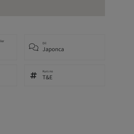
iler
Dil
Japonca
Kurs no
T&E