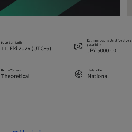
Katılımcı başına Ücret (yerel verg
Kayıt Son Tarihi
geçerlidir)
11. Eki 2026 (UTC+9)
JPY 5000.00
İletme Yöntemi
Hedef kitle
Theoretical
National