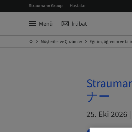
Straumann Group
Hastalar
Menü
İrtibat
Müşteriler ve Çözümler
Eğitim, öğrenim ve bil
Stra
ナー
25. Eki 20