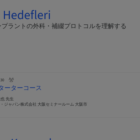
Hedefleri
ンプラントの外科・補綴プロトコルを理解する
:30
n スターターコース
純也 先生
・ジャパン株式会社 大阪セミナールーム 大阪市