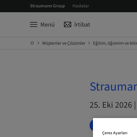
Straumann Group
Hastalar
Menü
İrtibat
Müşteriler ve Çözümler
Eğitim, öğrenim ve bil
Strau
25. Eki 202
ŞIMDI YER AYI
Çerez Ayarları