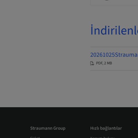
İndirilenl
20261025Str
PDF, 2 MB
Straumann Group
Hızlı bağlantılar