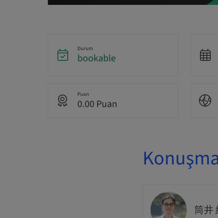
Durum
bookable
Puan
0.00 Puan
Konuşmac
筒井 