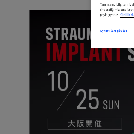
Tanımlama bilgilerini; s
site trafiğimizi analiz e
paylaşıyoruz.
Gizlilik 
Ayrıntıları göster