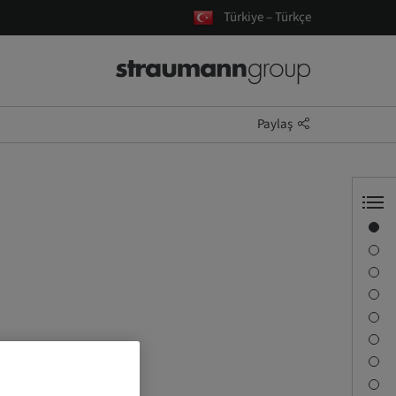
Türkiye – Türkçe
Paylaş
Genel Bakış
Konuşmacı Bilgisi
Tanım
Öğrenme Hedefleri
Oturum
Seyahat ve Konumlar
İrtibat kişisi
İndirilenler