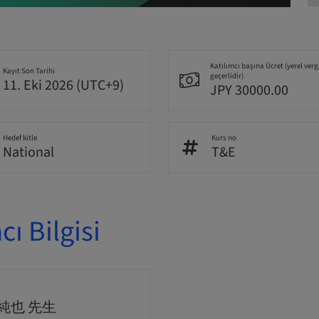
Katılımcı başına Ücret (yerel verg
Kayıt Son Tarihi
geçerlidir)
11. Eki 2026 (UTC+9)
JPY 30000.00
Hedef kitle
Kurs no
National
T&E
ı Bilgisi
純也 先生