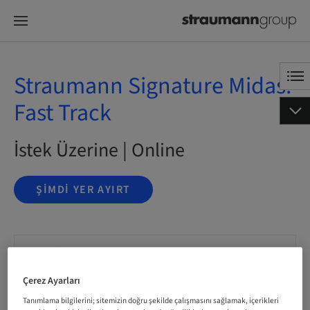
Straumann Signature Midas:
Fast Track
İstek Üzerine | Online
ŞIMDI YER AYIRT
Durum
bookable
Çerez Ayarları
Tanımlama bilgilerini; sitemizin doğru şekilde çalışmasını sağlamak, içerikleri
Dil