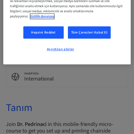
ve reklamları kişiselleştirmek, sosyal medya özellikleri sunmak ve site
English
trafiğimizi analiz etmek için kullanıyoruz. Aynı zamanda site kullanımınızla ilgili
bilgileri; sosyal medya, reklamcılık ve analiz ortaklarımızla
paylaşıyoruz.
Gizlilik duyurusu
Puan
0.00 Puan
Hepsini Reddet
Tüm Çerezleri Kabul Et
İletme Yöntemi
Ayrıntıları göster
eLearning
Hedef kitle
International
Tanım
Join
Dr. Pedrinaci
in this mobile-friendly micro-
course to get you set up and printing chairside