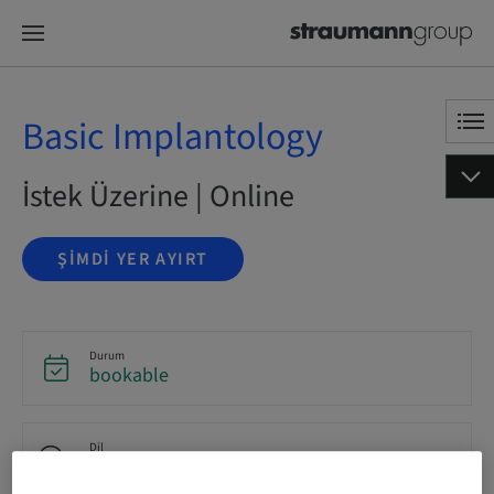
Basic Implantology
İstek Üzerine | Online
ŞIMDI YER AYIRT
Durum
bookable
Dil
English