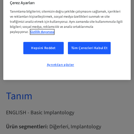
Çerez Ayarları
Tanımlama bilgilerini; sitemizin doğru şekilde çalışmasını sağlamak, içerikleri
Puan
0.00 Puan
ve reklamları kişiselleştirmek, sosyal medya özellikleri sunmak ve site
trafiğimizi analiz etmek için kullanıyoruz. Aynı zamanda site kullanımınızla ilgili
bilgileri; sosyal medya, reklamcılık ve analiz ortaklarımızla
paylaşıyoruz.
Gizlilik duyurusu
İletme Yöntemi
eLearning
Hepsini Reddet
Tüm Çerezleri Kabul Et
Hedef kitle
Ayrıntıları göster
International
Tanım
ENGLISH - Basic Implantology
Ürün segmentleri:
Diğerleri, Implantology