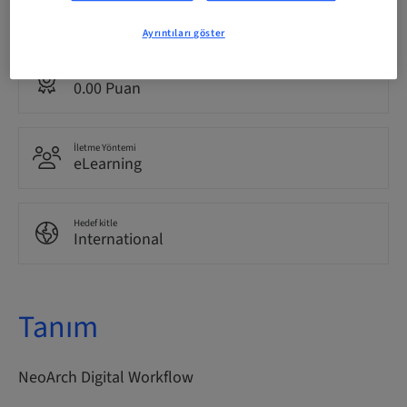
English
Ayrıntıları göster
Puan
0.00 Puan
İletme Yöntemi
eLearning
Hedef kitle
International
Tanım
NeoArch Digital Workflow