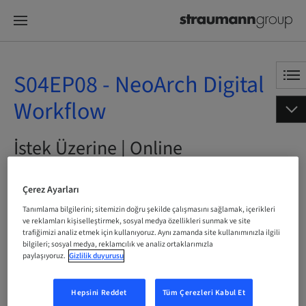
S04EP08 - NeoArch Digital
Workflow
İstek Üzerine | Online
ŞIMDI YER AYIRT
Çerez Ayarları
Tanımlama bilgilerini; sitemizin doğru şekilde çalışmasını sağlamak, içerikleri
ve reklamları kişiselleştirmek, sosyal medya özellikleri sunmak ve site
trafiğimizi analiz etmek için kullanıyoruz. Aynı zamanda site kullanımınızla ilgili
bilgileri; sosyal medya, reklamcılık ve analiz ortaklarımızla
Durum
paylaşıyoruz.
Gizlilik duyurusu
bookable
Hepsini Reddet
Tüm Çerezleri Kabul Et
Dil