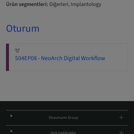
Ürün segmentleri:
Diğerleri, Implantology
Oturum
S04EP08 - NeoArch Digital Workflow
Straumann Group
Hızlı bağlantılar