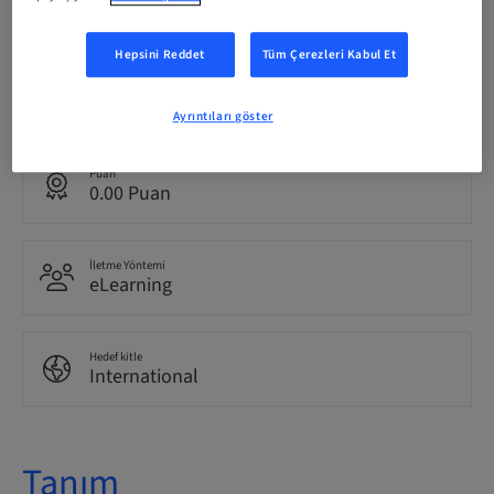
bookable
Hepsini Reddet
Tüm Çerezleri Kabul Et
Dil
English
Ayrıntıları göster
Puan
0.00 Puan
İletme Yöntemi
eLearning
Hedef kitle
International
Tanım