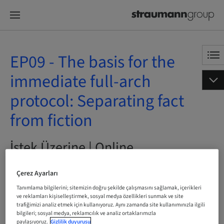
EP09 - The basis for the
immediate full-arch
protocol: Separating fact
from fiction
İstek Üzerine | Online
Çerez Ayarları
ŞIMDI YER AYIRT
Tanımlama bilgilerini; sitemizin doğru şekilde çalışmasını sağlamak, içerikleri
ve reklamları kişiselleştirmek, sosyal medya özellikleri sunmak ve site
trafiğimizi analiz etmek için kullanıyoruz. Aynı zamanda site kullanımınızla ilgili
bilgileri; sosyal medya, reklamcılık ve analiz ortaklarımızla
Durum
paylaşıyoruz.
Gizlilik duyurusu