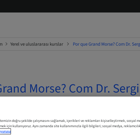
im
Yerel ve uluslararası kurslar
Por que Grand Morse? Com Dr. Ser
Grand Morse? Com Dr. Serg
s
 | Online
itemizin doğru şekilde çalışmasını sağlamak, içerikleri ve reklamları kişiselleştirmek, sosyal 
tmek için kullanıyoruz. Aynı zamanda site kullanımınızla ilgili bilgileri; sosyal medya, reklamcılı
duyurusu