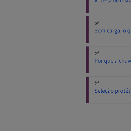
Você sabe inst
Sem carga, o q
Por que a cha
Seleção protét