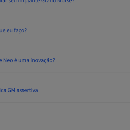
alar seu implante Grand Morse?
ue eu faço?
ve Neo é uma inovação?
ica GM assertiva