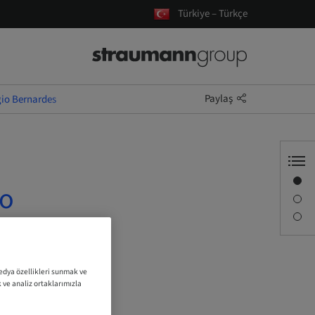
Türkiye – Türkçe
Paylaş
gio Bernardes
Genel Bakış
io
Tanım
Oturum
medya özellikleri sunmak ve
k ve analiz ortaklarımızla