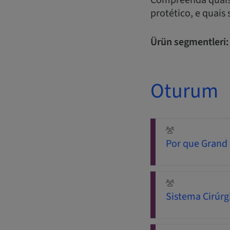
Compreenda quais s
protético, e quais
Ürün segmentleri:
Oturum
Por que Grand
Sistema Cirúr