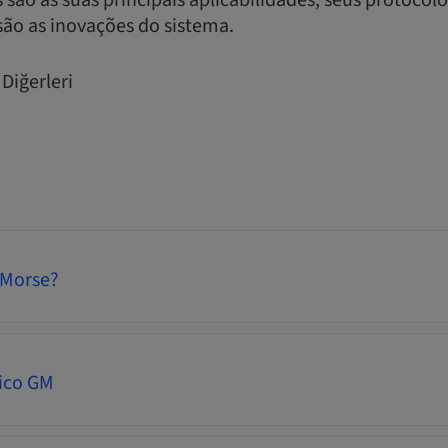
ão as suas principais aplicabilidades, seus protocolos
 são as inovações do sistema.
Diğerleri
 Morse?
gico GM