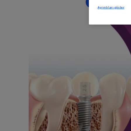
ŞIMDI YER AYI
Ayrıntıları göster