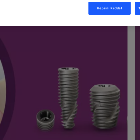
RT
Hepsini Reddet