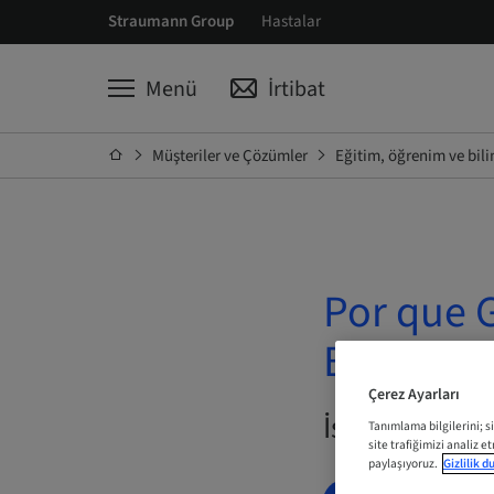
Straumann Group
Hastalar
Menü
İrtibat
Müşteriler ve Çözümler
Eğitim, öğrenim ve bil
Por que 
Bernarde
Çerez Ayarları
İstek Üzerine
Tanımlama bilgilerini; s
site trafiğimizi analiz e
paylaşıyoruz.
Gizlilik 