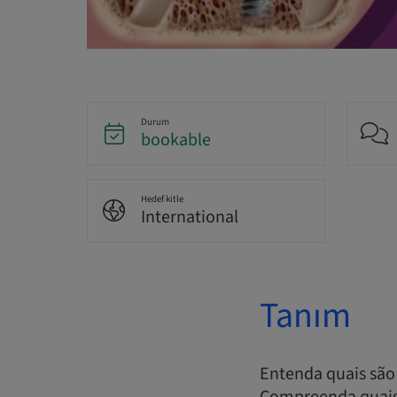
Durum
bookable
Hedef kitle
International
Tanım
Entenda quais são 