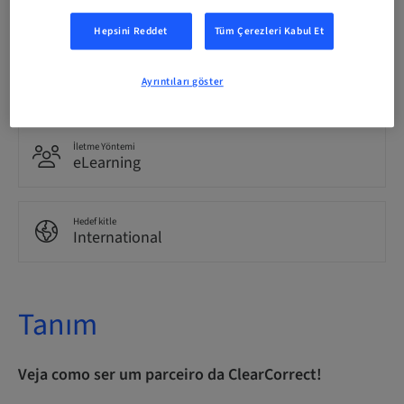
Portekizce
Hepsini Reddet
Tüm Çerezleri Kabul Et
Puan
Ayrıntıları göster
0.00 Puan
İletme Yöntemi
eLearning
Hedef kitle
International
Tanım
Veja como ser um parceiro da ClearCorrect!