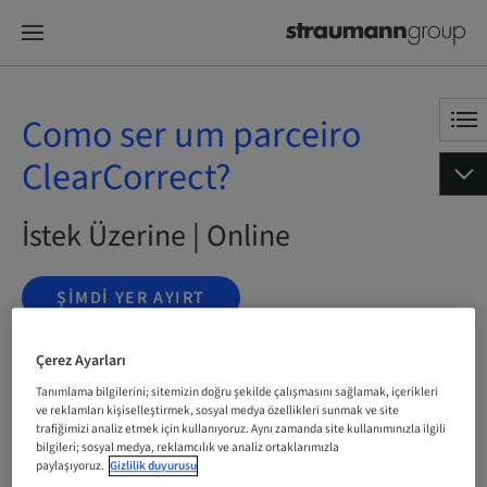
Como ser um parceiro
ClearCorrect?
İstek Üzerine | Online
ŞIMDI YER AYIRT
Çerez Ayarları
Tanımlama bilgilerini; sitemizin doğru şekilde çalışmasını sağlamak, içerikleri
Durum
bookable
ve reklamları kişiselleştirmek, sosyal medya özellikleri sunmak ve site
trafiğimizi analiz etmek için kullanıyoruz. Aynı zamanda site kullanımınızla ilgili
bilgileri; sosyal medya, reklamcılık ve analiz ortaklarımızla
paylaşıyoruz.
Gizlilik duyurusu
Dil