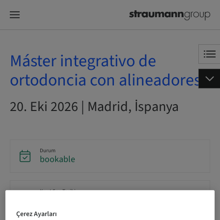
Máster integrativo de
ortodoncia con alineadores
20. Eki 2026 | Madrid, İspanya
Durum
bookable
Kayıt Son Tarihi
20. Eki 2026 (UTC+1)
Çerez Ayarları