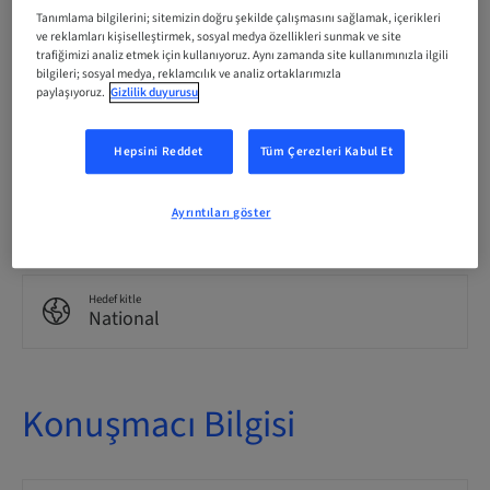
Tanımlama bilgilerini; sitemizin doğru şekilde çalışmasını sağlamak, içerikleri
Katılımcı başına Ücret (yerel vergiler geçerlidir)
ve reklamları kişiselleştirmek, sosyal medya özellikleri sunmak ve site
EUR 2490.00
trafiğimizi analiz etmek için kullanıyoruz. Aynı zamanda site kullanımınızla ilgili
bilgileri; sosyal medya, reklamcılık ve analiz ortaklarımızla
paylaşıyoruz.
Gizlilik duyurusu
Dil
İspanyolca
Hepsini Reddet
Tüm Çerezleri Kabul Et
Puan
Ayrıntıları göster
0.00 Puan
Hedef kitle
National
Konuşmacı Bilgisi