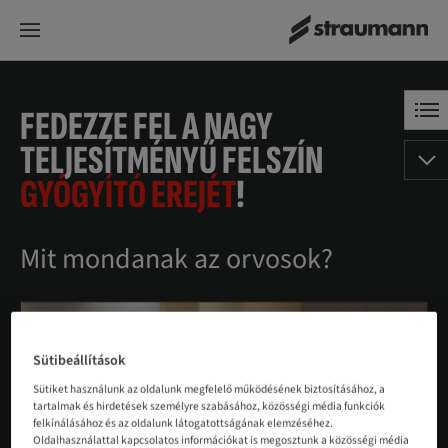
FEDEZZE FEL A NAGY
TELJESÍTMÉNYŰ FELSZÍN
GYÓGYÍTÓ EREJÉT
!
Mit mondanak az orvosok?
Sütibeállítások
Sütiket használunk az oldalunk megfelelő működésének biztosításához, a
tartalmak és hirdetések személyre szabásához, közösségi média funkciók
felkínálásához és az oldalunk látogatottságának elemzéséhez.
Oldalhasználattal kapcsolatos információkat is megosztunk a közösségi média