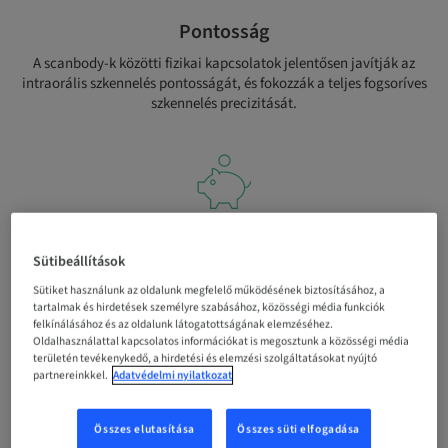
Pontosság
A scanbody-k közötti fizikai kapcsolatok jelentősen javítják az
intraorális szkennelés pontosságát, és fokozzák a teljes fogsoríves
szkennelés precizitását.
Költséghatékonyság
Sütibeállítások
Nagy pontosságú alternatívát kínál a fotogrammetriás rendszerek
Sütiket használunk az oldalunk megfelelő működésének biztosításához, a
helyett, a pénzügyi ráfordítás korlátai nélkül.
tartalmak és hirdetések személyre szabásához, közösségi média funkciók
felkínálásához és az oldalunk látogatottságának elemzéséhez.
Oldalhasználattal kapcsolatos információkat is megosztunk a közösségi média
területén tevékenykedő, a hirdetési és elemzési szolgáltatásokat nyújtó
partnereinkkel.
Adatvédelmi nyilatkozat
Összes elutasítása
Összes süti elfogadása
Rugalmasság