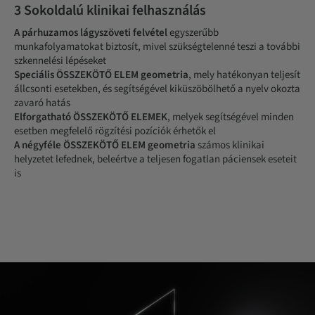
3 Sokoldalú klinikai felhasználás
A párhuzamos lágyszöveti felvétel
egyszerűbb
munkafolyamatokat biztosít, mivel szükségtelenné teszi a további
szkennelési lépéseket
Speciális ÖSSZEKÖTŐ ELEM geometria
, mely hatékonyan teljesít
állcsonti esetekben, és segítségével kiküszöbölhető a nyelv okozta
zavaró hatás
Elforgatható ÖSSZEKÖTŐ ELEMEK
, melyek segítségével minden
esetben megfelelő rögzítési pozíciók érhetők el
A négyféle ÖSSZEKÖTŐ ELEM geometria
számos klinikai
helyzetet lefednek, beleértve a teljesen fogatlan páciensek eseteit
is