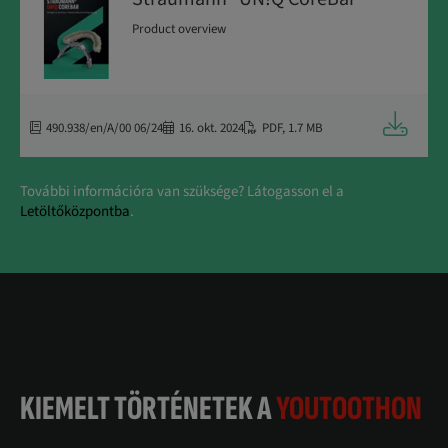
Product overview
Letöltés
490.938/en/A/00 06/24
16. okt. 2024
PDF
,
1.7 MB
További információra van szüksége? Látogasson el a
Letöltőközpontba
.
KIEMELT TÖRTÉNETEK A
YOUTOOTHON