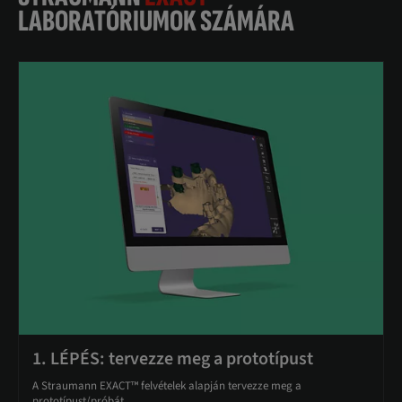
LABORATÓRIUMOK SZÁMÁRA
1. LÉPÉS: tervezze meg a prototípust
A Straumann EXACT™ felvételek alapján tervezze meg a
prototípust/próbát.