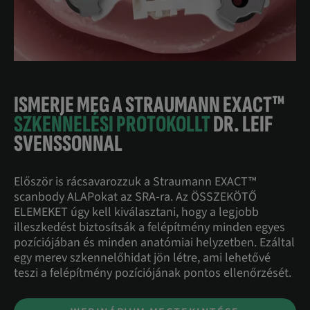
ISMERJE MEG A STRAUMANN EXACT™
SZKENNELÉSI PROTOKOLLT
DR. LEIF
SVENSSONNAL
Először is rácsavarozzuk a Straumann EXACT™
scanbody ALAPokat az SRA-ra. Az ÖSSZEKÖTŐ
ELEMEKET úgy kell kiválasztani, hogy a legjobb
illeszkedést biztosítsák a felépítmény minden egyes
pozíciójában és minden anatómiai helyzetben. Ezáltal
egy merev szkennelőhidat jön létre, ami lehetővé
teszi a felépítmény pozíciójának pontos ellenőrzését.