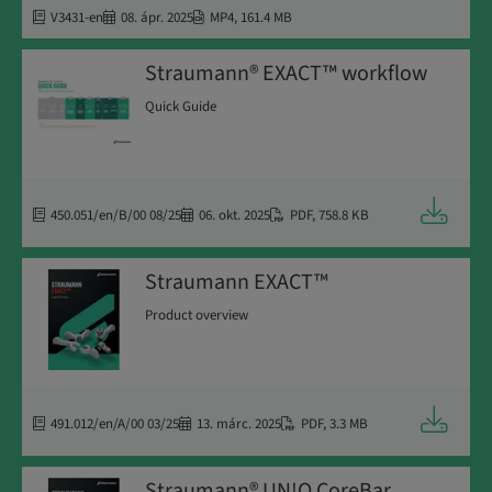
V3431-en
08. ápr. 2025
MP4
,
161.4 MB
Straumann® EXACT™ workflow
Quick Guide
Letöltés
450.051/en/B/00 08/25
06. okt. 2025
PDF
,
758.8 KB
Straumann EXACT™
Product overview
Letöltés
491.012/en/A/00 03/25
13. márc. 2025
PDF
,
3.3 MB
Straumann® UN!Q CoreBar