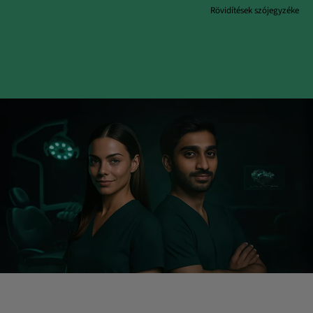
Rövidítések szójegyzéke