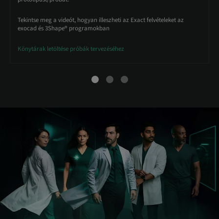
Tekintse meg a videót, hogyan illeszheti az Exact felvételeket az
exocad és 3Shape® programokban
Könytárak letöltése próbák tervezéséhez