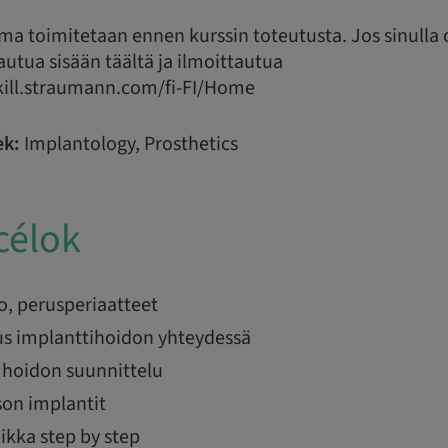
ma toimitetaan ennen kurssin toteutusta. Jos sinulla
rjautua sisään täältä ja ilmoittautua
/skill.straumann.com/fi-FI/Home
k:
Implantology, Prosthetics
célok
o, perusperiaatteet
s implanttihoidon yhteydessä
a hoidon suunnittelu
son implantit
ikka step by step