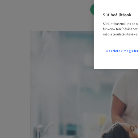
LEFOGLALÁS 
Sütibeállítások
Sütiket használunk az 
funkciók felkínálásáho
média területén tevéken
Részletek megjele