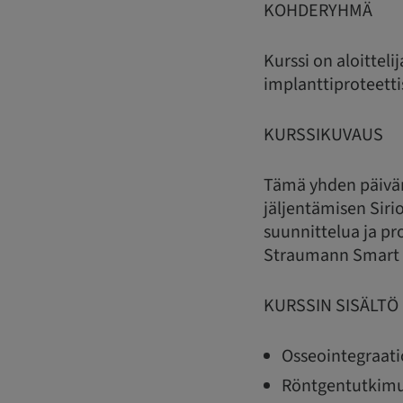
KOHDERYHMÄ
Kurssi on aloittel
implanttiproteetti
KURSSIKUVAUS
Tämä yhden päivän 
jäljentämisen Sirio
suunnittelua ja pr
Straumann Smart 
KURSSIN SISÄLTÖ
Osseointegraati
Röntgentutkimu