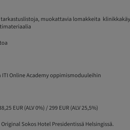
ta, tarkastuslistoja, muokattavia lomakkeita klinikkakä
timateriaalia
etoa
hin ITI Online Academy oppimismoduuleihin
38,25 EUR (ALV 0%) / 299 EUR (ALV 25,5%)
n Original Sokos Hotel Presidentissä Helsingissä.