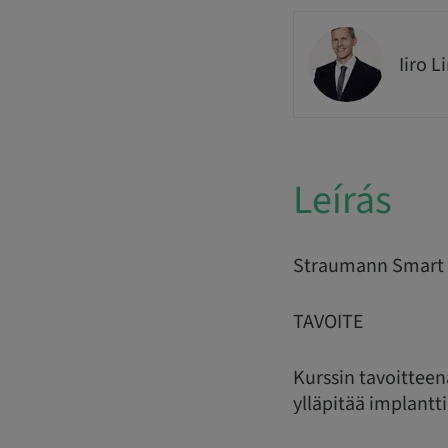
Iiro L
Leírás
Straumann Smart
TAVOITE
Kurssin tavoitteen
ylläpitää implantt