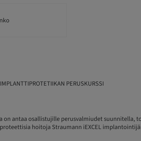
inko
 IMPLANTTIPROTETIIKAN PERUSKURSSI
a on antaa osallistujille perusvalmiudet suunnitella, t
iproteettisia hoitoja Straumann iEXCEL implantointijä