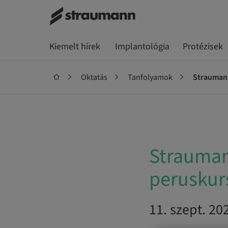
Kiemelt hírek
Implantológia
Protézisek
Oktatás
Tanfolyamok
Straumann
Strauman
peruskurs
11. szept. 202