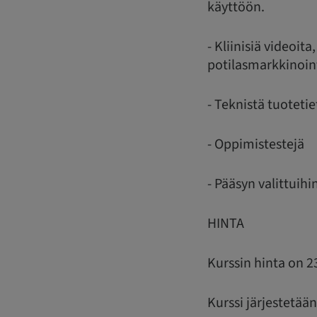
käyttöön.
- Kliinisiä videoi
potilasmarkkinoin
- Teknistä tuoteti
- Oppimistestejä
- Pääsyn valittui
HINTA
Kurssin hinta on 2
Kurssi järjestetää