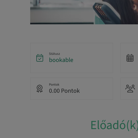
Státusz
bookable
Pontok
0.00 Pontok
Előadó(k