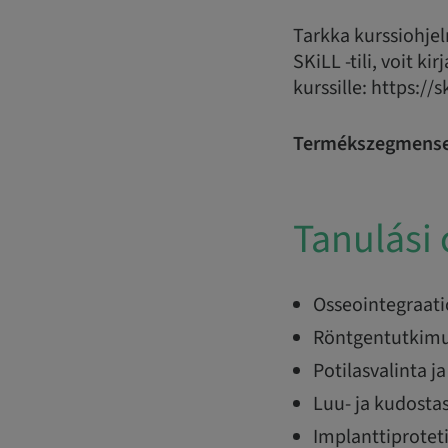
Tarkka kurssiohjel
SKiLL -tili, voit ki
kurssille: https:/
Termékszegmense
Tanulási 
Osseointegraati
Röntgentutkimu
Potilasvalinta j
Luu- ja kudosta
Implanttiproteti