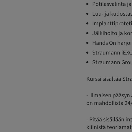
Potilasvalinta j
Luu- ja kudosta
Implanttiproteti
Jälkihoito ja k
Hands On harjoit
Straumann iEXCE
Straumann Grou
Kurssi sisältää S
- Ilmaisen pääsyn
on mahdollista 24
- Pitää sisällään i
kliinistä teoriama