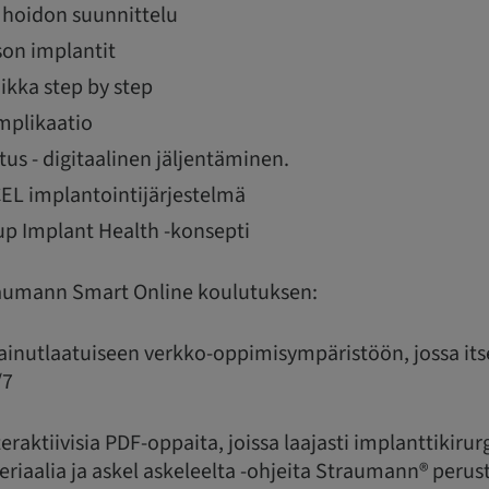
a hoidon suunnittelu
son implantit
ikka step by step
omplikaatio
us - digitaalinen jäljentäminen.
L implantointijärjestelmä
p Implant Health -konsepti
traumann Smart Online koulutuksen:
 ainutlaatuiseen verkko-oppimisympäristöön, jossa it
/7
nteraktiivisia PDF-oppaita, joissa laajasti implanttikirur
teriaalia ja askel askeleelta -ohjeita Straumann® peru