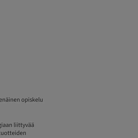
senäinen opiskelu
giaan liittyvää
stuotteiden