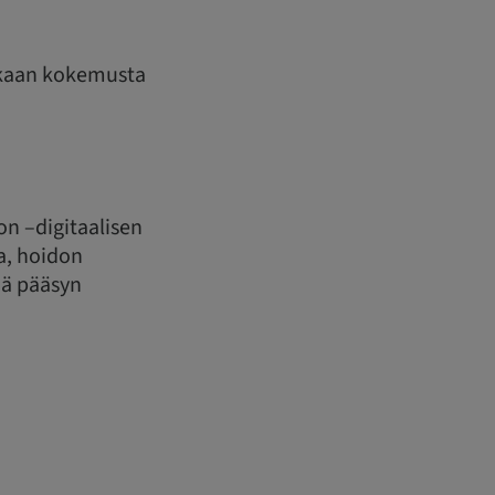
enkaan kokemusta
on –digitaalisen
aa, hoidon
ää pääsyn