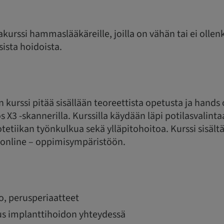
ijakurssi hammaslääkäreille, joilla on vähän tai ei oll
sista hoidoista.
kurssi pitää sisällään teoreettista opetusta ja hands 
s X3 -skannerilla. Kurssilla käydään läpi potilasvalint
otetiikan työnkulkua sekä ylläpitohoitoa. Kurssi sisält
online – oppimisympäristöön.
o, perusperiaatteet
s implanttihoidon yhteydessä