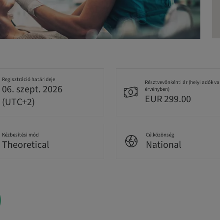
Regisztráció határideje
Résztvevőnkénti ár (helyi adók v
06. szept. 2026
érvényben)
EUR 299.00
(UTC+2)
Kézbesítési mód
Célközönség
Theoretical
National
)