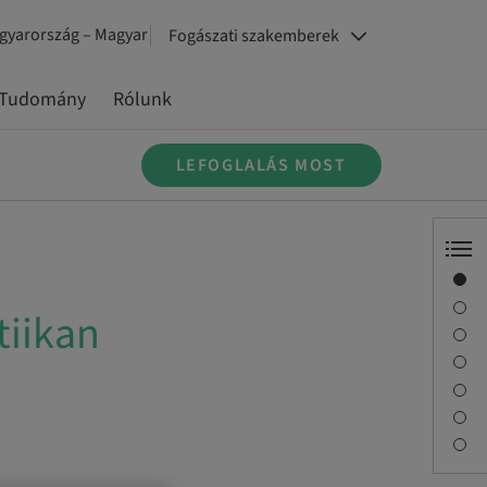
gyarország – Magyar
Fogászati szakemberek
Tudomány
Rólunk
LEFOGLALÁS MOST
Áttekintés
Előadó(k)
tiikan
Leírás
Tanulási célok
Foglalkozások
Utazás és helyszínek
Kapcsolattartó