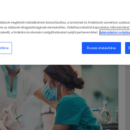
MOST
oldalunk megfelelő működésének biztosításához, a tartalmak és hirdetések személyre szabás
z és az oldalunk látogatottságának elemzéséhez. Oldalhasználattal kapcsolatos információkat
ykedő, a hirdetési és elemzési szolgáltatásokat nyújtó partnereinkkel.
Adatvédelmi nyilatko
nítése
Összes elutasítása