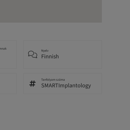
annak
Nyelv
Finnish
Tanfolyam száma
SMARTImplantology