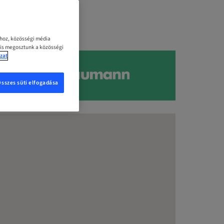
ához, közösségi média
 is megosztunk a közösségi
zat
Összes süti elfogadása