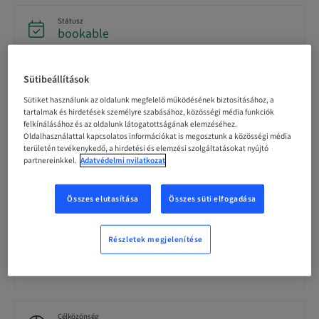
Státusz
bookable
Sütibeállítások
Regisztráció határideje
21. aug. 2026 (UTC+1)
Sütiket használunk az oldalunk megfelelő működésének biztosításához, a
tartalmak és hirdetések személyre szabásához, közösségi média funkciók
felkínálásához és az oldalunk látogatottságának elemzéséhez.
Oldalhasználattal kapcsolatos információkat is megosztunk a közösségi média
Résztvevőnkénti ár (helyi adók vannak érvényben)
területén tevékenykedő, a hirdetési és elemzési szolgáltatásokat nyújtó
CHF 0.00
partnereinkkel.
Adatvédelmi nyilatkozat
Összes elutasítása
Összes süti elfogadása
Nyelv
German
Részletek megjelenítése
Pontok
0.00 Pontok
Célközönség