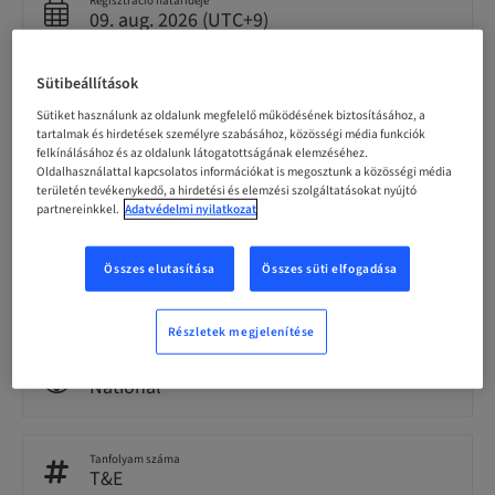
Regisztráció határideje
09. aug. 2026 (UTC+9)
Sütibeállítások
Résztvevőnkénti ár (helyi adók vannak érvényben)
JPY 30000.00
Sütiket használunk az oldalunk megfelelő működésének biztosításához, a
tartalmak és hirdetések személyre szabásához, közösségi média funkciók
felkínálásához és az oldalunk látogatottságának elemzéséhez.
Oldalhasználattal kapcsolatos információkat is megosztunk a közösségi média
Nyelv
területén tevékenykedő, a hirdetési és elemzési szolgáltatásokat nyújtó
Japanese
partnereinkkel.
Adatvédelmi nyilatkozat
Összes elutasítása
Összes süti elfogadása
Pontok
0.00 Pontok
Részletek megjelenítése
Célközönség
National
Tanfolyam száma
T&E