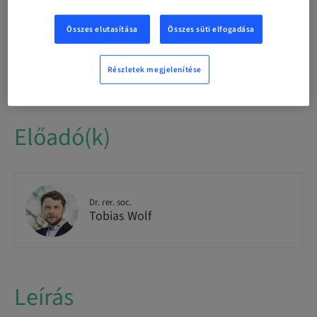
Theoretical
Összes elutasítása
Összes süti elfogadása
Célközönség
National
Részletek megjelenítése
Előadó(k)
Dr. rer. soc.
Tobias Wolf
Leírás