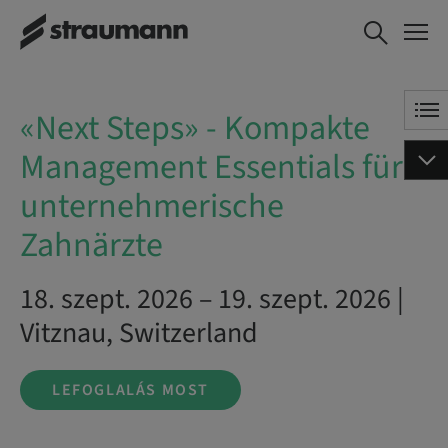
«Next Steps» -
LEFOGLALÁS MOST
Kompakte
Management
Essentials für
«Next Steps» - Kompakte
unternehmerische
Zahnärzte
Management Essentials für
unternehmerische
Zahnärzte
18. szept. 2026 – 19. szept. 2026 |
Vitznau, Switzerland
LEFOGLALÁS MOST