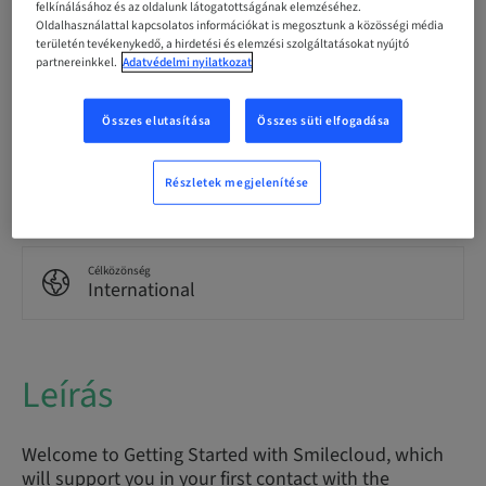
Nyelv
felkínálásához és az oldalunk látogatottságának elemzéséhez.
English
Oldalhasználattal kapcsolatos információkat is megosztunk a közösségi média
területén tevékenykedő, a hirdetési és elemzési szolgáltatásokat nyújtó
partnereinkkel.
Adatvédelmi nyilatkozat
Pontok
0.00 Pontok
Összes elutasítása
Összes süti elfogadása
Kézbesítési mód
Részletek megjelenítése
eLearning
Célközönség
International
Leírás
Welcome to Getting Started with Smilecloud, which
will support you in your first contact with the