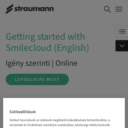
Getting started with
LEFOGLALÁS MOST
Smilecloud (English)
Getting started with
Smilecloud (English)
Igény szerinti | Online
LEFOGLALÁS MOST
Státusz
bookable
Sütibeállítások
Sütiket használunk az oldalunk megfelelő működésének biztosításához, a
tartalmak és hirdetések személyre szabásához, közösségi média funkciók