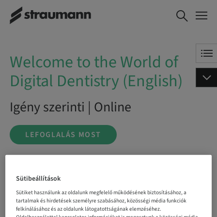
Welcome to the World
LEFOGLALÁS MOST
of Digital Dentistry
(English)
Welcome to the World of
Digital Dentistry (English)
Igény szerinti | Online
LEFOGLALÁS MOST
Státusz
Sütibeállítások
bookable
Sütiket használunk az oldalunk megfelelő működésének biztosításához, a
tartalmak és hirdetések személyre szabásához, közösségi média funkciók
felkínálásához és az oldalunk látogatottságának elemzéséhez.