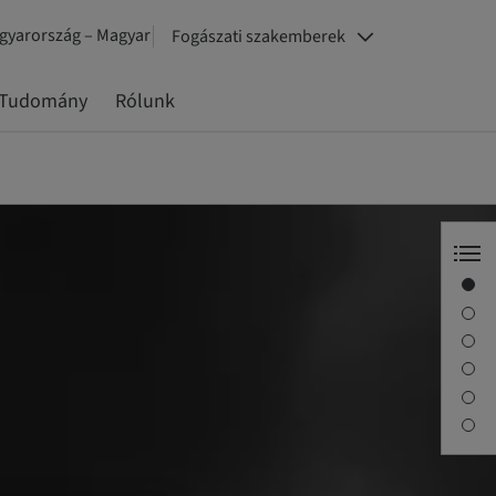
gyarország – Magyar
Fogászati szakemberek
Tudomány
Rólunk
Szint
Célkitűzés
Legfontosabb előnyök
Kezelési szakaszok
Érdekli?
Kapcsolatfelvétel