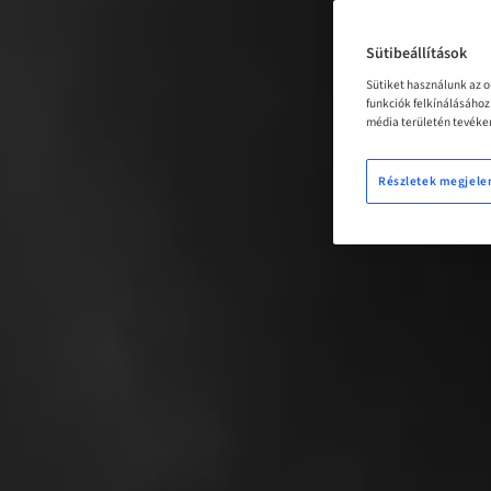
Sütibeállítások
Sütiket használunk az 
funkciók felkínálásáho
média területén tevéken
Részletek megjele