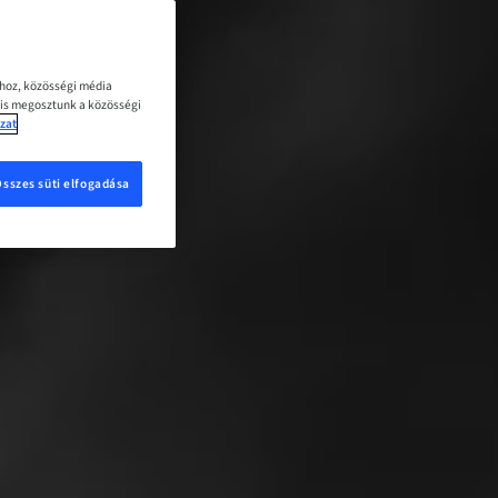
ához, közösségi média
 is megosztunk a közösségi
zat
Összes süti elfogadása