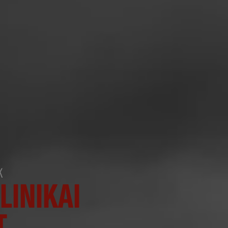
K
LINIKAI
T