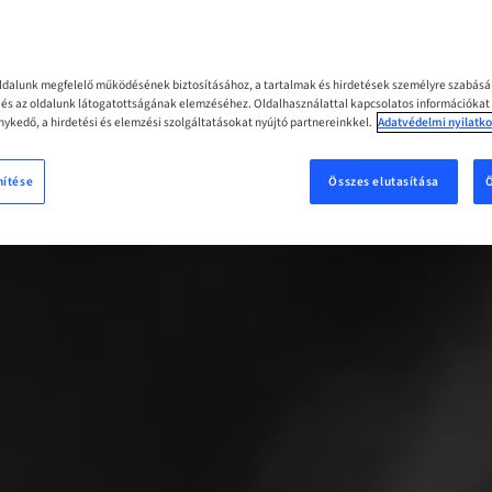
oldalunk megfelelő működésének biztosításához, a tartalmak és hirdetések személyre szabás
z és az oldalunk látogatottságának elemzéséhez. Oldalhasználattal kapcsolatos információkat
ykedő, a hirdetési és elemzési szolgáltatásokat nyújtó partnereinkkel.
Adatvédelmi nyilatko
nítése
Összes elutasítása