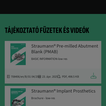
TÁJÉKOZTATÓ FÜZETEK ÉS VIDEÓK
Straumann® Pre-milled Abutment
Blank (PMAB)
BASIC INFORMATION-low res
Letöltés
708406/en/B/01 04/25
23. ápr. 2025
PDF
,
498.5 KB
Straumann® Implant Prosthetics
Brochure - low-res