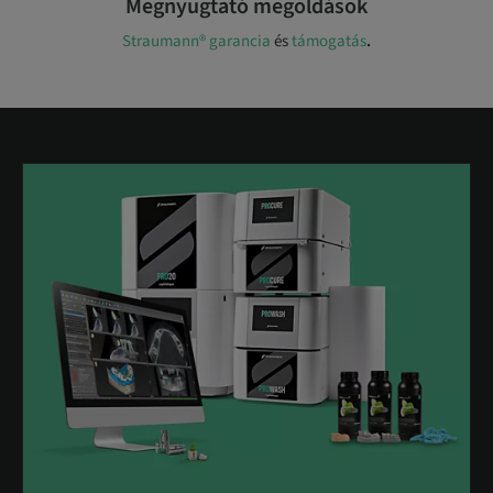
Megnyugtató megoldások
Straumann® garancia
és
támogatás
.