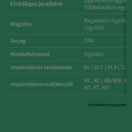
Egydarabos egysége
Elsődleges javallatok
Többdarabos egys
Ragasztós rögzítés 
Rögzítés
rögzítés
Anyag
TAN
Munkafolyamat
Digitális
Implantációs rendszerek
BL | BLT | BLX | TL |
NC, RC | RB/WB, WB 
Implantátumcsatlakozók
NT, RT, WT
Rövidítések szójegyzéke