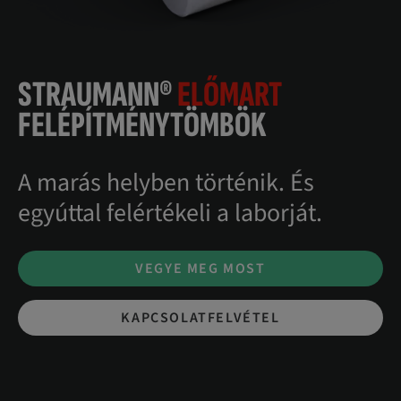
STRAUMANN®
ELŐMART
FELÉPÍTMÉNYTÖMBÖK
A marás helyben történik. És
egyúttal felértékeli a laborját.
VEGYE MEG MOST
KAPCSOLATFELVÉTEL