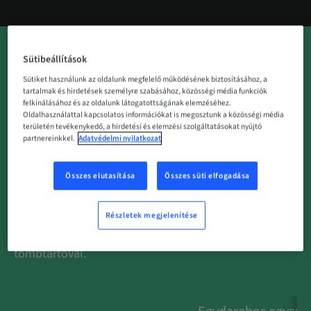
Sütibeállítások
Sütiket használunk az oldalunk megfelelő működésének biztosításához, a
tartalmak és hirdetések személyre szabásához, közösségi média funkciók
felkínálásához és az oldalunk látogatottságának elemzéséhez.
Készítsen eredeti Straumann®, egy darabból álló,
Oldalhasználattal kapcsolatos információkat is megosztunk a közösségi média
területén tevékenykedő, a hirdetési és elemzési szolgáltatásokat nyújtó
testre szabott titán felépítményeket a saját
partnereinkkel.
Adatvédelmi nyilatkozat
maróberendezésével. Növelje a hatékonyságot a saját
marógépével, és használja ki az
eredeti Straumann
implantátum–felépítmény kapcsolat előnyeit.
Összes elutasítása
Összes süti elfogadása
A Straumann® előmart felépítménytömbök
Részletek megjelenítése
kompatibilisek a Straumann M sorozatban használt
MEDENTiKA PreFace tömbtartóval és Amann Girrbach
tömbtartóval.