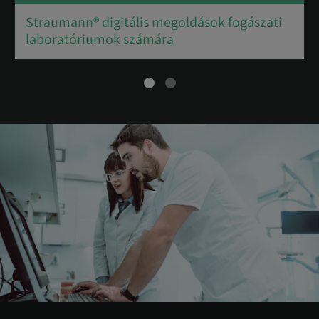
Straumann® digitális megoldások fogászati
laboratóriumok számára