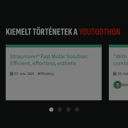
KIEMELT TÖRTÉNETEK A
YOUTOOTHON
Straumann® Fast Molar Solution:
“With 
Efficient, effortless, esthetic
combi
07. nov. 2025
#Efficiency
28. má
Bjö