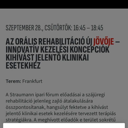
SZEPTEMBER 28., CSÜTÖRTÖK: 16:45 – 18:45
AZ ORÁLIS REHABILITÁCIÓ ÚJ
JÖVŐJE
–
INNOVATÍV KEZELÉSI KONCEPCIÓK
KIHÍVÁST JELENTŐ KLINIKAI
ESETEKHEZ
Terem:
Frankfurt
A Straumann ipari fórum előadásai a szájüregi
rehabilitáció jelenleg zajló átalakulására
összpontosítanak, hangsúlyt fektetve a kihívást
jelentő klinikai esetek kezelésére tervezett terápiás
stratégiákra. A meghívott előadók e terület sokrétű
aspektusait tárják fel, a dinamikus navigációval