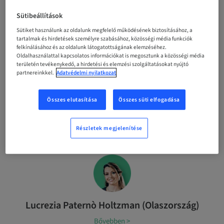
segített protokolloktól és a teljes fogsoríves
Sütibeállítások
restaurációk digitális tervezésétől az atrófiás
állkapcsok azonnali és graft nélküli megoldásaiig.
Sütiket használunk az oldalunk megfelelő működésének biztosításához, a
tartalmak és hirdetések személyre szabásához, közösségi média funkciók
Elmélyedünk ezen kezelési koncepciók napi klinikai
felkínálásához és az oldalunk látogatottságának elemzéséhez.
gyakorlatban történő gyakorlati alkalmazásában,
Oldalhasználattal kapcsolatos információkat is megosztunk a közösségi média
hatékonyságában és biztonsági profiljában.
területén tevékenykedő, a hirdetési és elemzési szolgáltatásokat nyújtó
Megvizsgáljuk továbbá, hogy ezek az új módszerek
partnereinkkel.
Adatvédelmi nyilatkozat
milyen hatással lesznek a fogászati implantológia
jövőjére.
Összes elutasítása
Összes süti elfogadása
Részletek megjelenítése
Moderátor
Lucrezia Paternò Holtzman (Olaszország)
Bővebben >