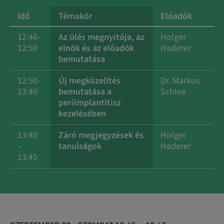
Idő
Témakör
Előadók
12:46–
Az ülés megnyitója, az
Holger
12:50
elnök és az előadók
Haderer
bemutatása
12:50–
Új megközelítés
Dr. Markus
13:40
bemutatása a
Schlee
periimplantitisz
kezelésében
13:40
Záró megjegyzések és
Holger
–
tanulságok
Haderer
13:45