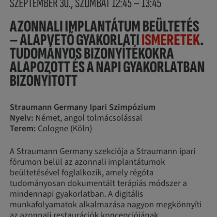
SZEPTEMBER 30., SZOMBAT 12:45 – 13:45
AZONNALI IMPLANTÁTUM BEÜLTETÉS
– ALAPVETŐ GYAKORLATI
ISMERETEK
.
TUDOMÁNYOS BIZONYÍTÉKOKRA
ALAPOZOTT ÉS A NAPI GYAKORLATBAN
BIZONYÍTOTT
Straumann Germany Ipari Szimpózium
Nyelv:
Német, angol tolmácsolással
Terem:
Cologne (Köln)
A Straumann Germany szekciója a Straumann ipari
fórumon belül az azonnali implantátumok
beültetésével foglalkozik, amely régóta
tudományosan dokumentált terápiás módszer a
mindennapi gyakorlatban. A digitális
munkafolyamatok alkalmazása nagyon megkönnyíti
az azonnali restaurációk koncepciójának