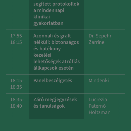
segített protokollok
a mindennapi
klinikai
gyakorlatban
17:55–
Azonnali és graft
Dr. Sepehr
18:15
nélküli: biztonságos
Zarrine
és hatékony
kezelési
lehetőségek atrófiás
állkapcsok esetén
18:15–
Panelbeszélgetés
Mindenki
18:35
18:35–
Záró megjegyzések
Lucrezia
18:40
és tanulságok
Paternò
Holtzman