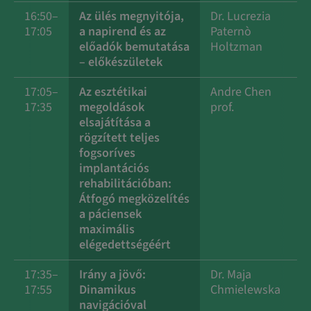
16:50–
Az ülés megnyitója,
Dr. Lucrezia
17:05
a napirend és az
Paternò
előadók bemutatása
Holtzman
– előkészületek
17:05–
Az esztétikai
Andre Chen
17:35
megoldások
prof.
elsajátítása a
rögzített teljes
fogsoríves
implantációs
rehabilitációban:
Átfogó megközelítés
a páciensek
maximális
elégedettségéért
17:35–
Irány a jövő:
Dr. Maja
17:55
Dinamikus
Chmielewska
navigációval