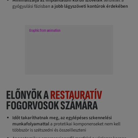
Minimalizálja az implantátum körüli szövetek
sérülését a
gyógyulási fázisban
a jobb lágyszöveti kontúrok érdekében
ELŐNYÖK A
RESTAURATÍV
FOGORVOSOK SZÁMÁRA
Időt takaríthatnak meg, az egylépéses szkennelési
munkafolyamattal
a protetikai komponenseket nem kell
többször is szétszedni és összeilleszteni