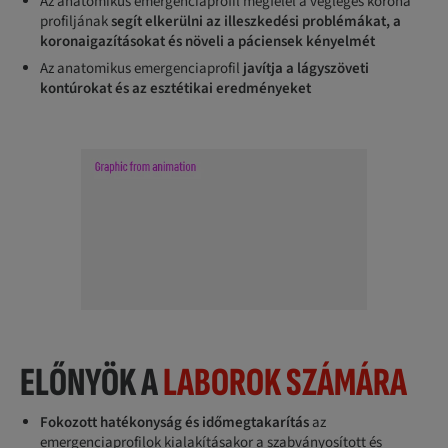
Az anatomikus emergenciaprofil megfelel a végleges korona
profiljának
segít elkerülni az illeszkedési problémákat, a
koronaigazításokat és növeli a páciensek kényelmét
Az anatomikus emergenciaprofil
javítja a lágyszöveti
kontúrokat és az esztétikai eredményeket
ELŐNYÖK A
LABOROK SZÁMÁRA
Fokozott hatékonyság és időmegtakarítás
az
emergenciaprofilok kialakításakor a szabványosított és