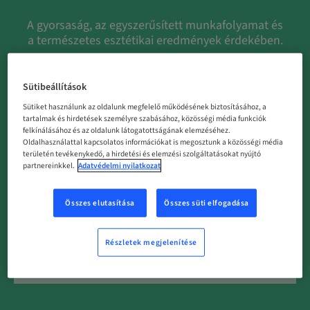
A gyorsaság, az egyszerűsített munkafolyamat és
a természetes esztétikai eredmények érdekében.
VIDEÓ MEGTEKINTÉSE
Sütibeállítások
Sütiket használunk az oldalunk megfelelő működésének biztosításához, a
tartalmak és hirdetések személyre szabásához, közösségi média funkciók
felkínálásához és az oldalunk látogatottságának elemzéséhez.
Oldalhasználattal kapcsolatos információkat is megosztunk a közösségi média
területén tevékenykedő, a hirdetési és elemzési szolgáltatásokat nyújtó
partnereinkkel.
Adatvédelmi nyilatkozat
Összes elutasítása
Összes süti elfogadása
Részletek megjelenítése