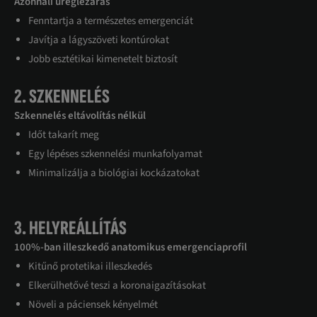
Azonnali üreglezárás
Fenntartja a természetes emergenciát
Javítja a lágyszöveti kontúrokat
Jobb esztétikai kimenetelt biztosít
2. SZKENNELÉS
Szkennelés eltávolítás nélkül
Időt takarít meg
Egy lépéses szkennelési munkafolyamat
Minimalizálja a biológiai kockázatokat
3. HELYREÁLLÍTÁS
100%-ban illeszkedő anatomikus emergenciaprofil
Kitűnő protetikai illeszkedés
Elkerülhetővé teszi a koronaigazításokat
Növeli a páciensek kényelmét