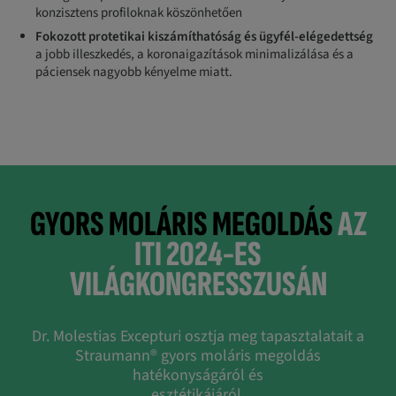
konzisztens profiloknak köszönhetően
Fokozott protetikai kiszámíthatóság és ügyfél-elégedettség
a jobb illeszkedés, a koronaigazítások minimalizálása és a
páciensek nagyobb kényelme miatt.
GYORS MOLÁRIS MEGOLDÁS
AZ
ITI 2024-ES
VILÁGKONGRESSZUSÁN
Dr. Molestias Excepturi osztja meg tapasztalatait a
Straumann® gyors moláris megoldás
hatékonyságáról és
esztétikájáról.