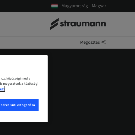
Magyarország – Magyar
Megosztás
ához, közösségi média
 is megosztunk a közösségi
zat
Összes süti elfogadása