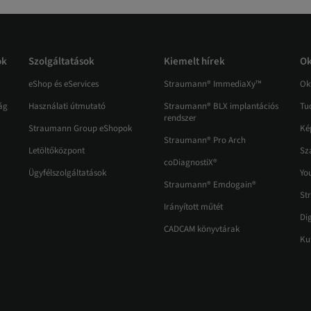
ok
Szolgáltatások
Kiemelt hírek
Ok
eShop és eServices
Straumann® ImmediaXy™
Ok
ág
Használati útmutató
Straumann® BLX implantációs
Tu
rendszer
Straumann Group eShopok
Ké
Straumann® Pro Arch
Letöltőközpont
Sz
coDiagnostiX®
Ügyfélszolgáltatások
Yo
Straumann® Emdogain®
St
Irányított műtét
Di
CADCAM könyvtárak
Kut