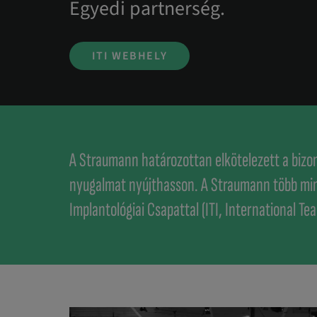
Egyedi partnerség.
ITI WEBHELY
A Straumann határozottan elkötelezett a bizo
nyugalmat nyújthasson. A Straumann több min
Implantológiai Csapattal (ITI, International Te