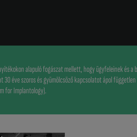
nyítékokon alapuló fogászat mellett, hogy ügyfeleinek és 
t 30 éve szoros és gyümölcsöző kapcsolatot ápol függetle
am for Implantology).