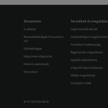
Straumann
Termékek és megoldás
A vállalat
Legfontosabb témák
Munkalehetőségek Straumann-
Implantológiai megbízhatós
nál
Protetikai hatékonyság
Elérhetőségek
Regeneratív megoldások
Helyszínek világszerte
Digitális teljesítmény
Hírek és események
Integrált fogszabályozás
Innovation
Műtéti megoldások
Irányított műtét
W-ST-00179/A 08/20