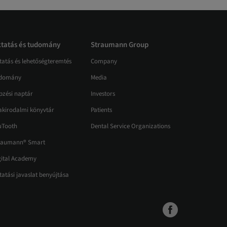
tatás és tudomány
Straumann Group
tatás és lehetőségteremtés
Company
domány
Media
pzési naptár
Investors
akirodalmi könyvtár
Patients
uTooth
Dental Service Organizations
raumann® Smart
gital Academy
atási javaslat benyújtása