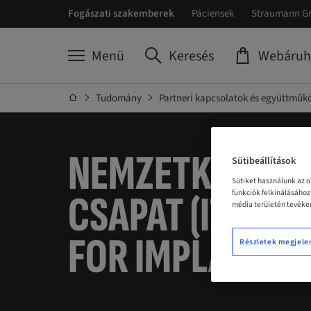
Fogászati szakemberek
Páciensek
Straumann G
Menü
Keresés
Webáruh
Tudomány
Partneri kapcsolatok és együttműk
NEMZETKÖZI
IM
Sütibeállítások
Sütiket használunk az 
CSAPAT (ITI, I
funkciók felkínálásáho
média területén tevéken
FOR IMPLANTOL
Részletek megjele