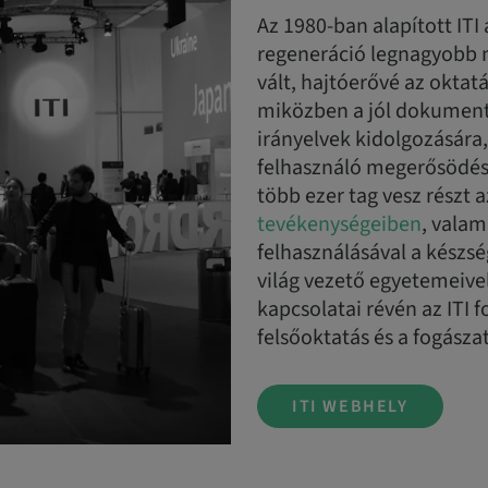
Az 1980-ban alapított ITI
regeneráció legnagyobb
vált, hajtóerővé az oktat
miközben a jól dokumentá
irányelvek kidolgozására
felhasználó megerősödésr
több ezer tag vesz részt a
tevékenységeiben
, valam
felhasználásával a készs
világ vezető egyetemeivel 
kapcsolatai révén az ITI f
felsőoktatás és a fogász
ITI WEBHELY