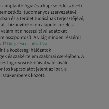
 az implantológia és a kapcsolódó szöveti
 nemzetközi tudományos szervezetévé
ásban és a terület tudásának terjesztőjévé,
lt, bizonyítékokon alapuló kezelési
, valamint a hosszú távú adatokat
e összpontosít. A világ minden részéről
z ITI
képzési és oktatási
int a közösségi hálózatok
égek és szakértelem szakmai cseréjében. A
és fogorvosi iskoláival való kiváló
ontos kapcsolatot jelent az ipar, a
ati szakemberek között.