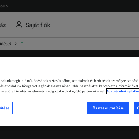
roup
áz
Saját fiók
ödések
ITI
PLANTOLÓGIAI
oldalunk megfelelő működésének biztosításához, a tartalmak és hirdetések személyre szabás
NTERNATIONAL TEAM
z és az oldalunk látogatottságának elemzéséhez. Oldalhasználattal kapcsolatos információkat
ykedő, a hirdetési és elemzési szolgáltatásokat nyújtó partnereinkkel.
Adatvédelmi nyilatko
OGY)
nítése
Összes elutasítása