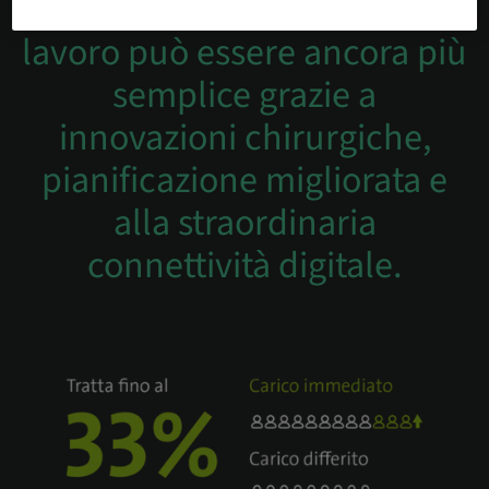
Scopri come il tuo flusso di
lavoro può essere ancora più
semplice grazie a
innovazioni chirurgiche,
pianificazione migliorata e
alla straordinaria
connettività digitale.