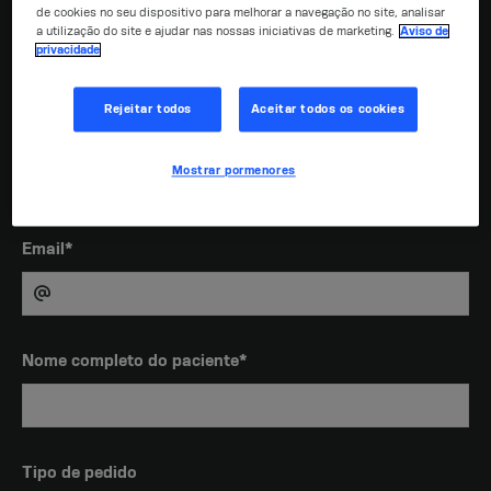
de cookies no seu dispositivo para melhorar a navegação no site, analisar
CPF ou CNPJ*
a utilização do site e ajudar nas nossas iniciativas de marketing.
Aviso de
privacidade
Rejeitar todos
Aceitar todos os cookies
Telefone para contato *
Mostrar pormenores
Email*
Nome completo do paciente*
Tipo de pedido