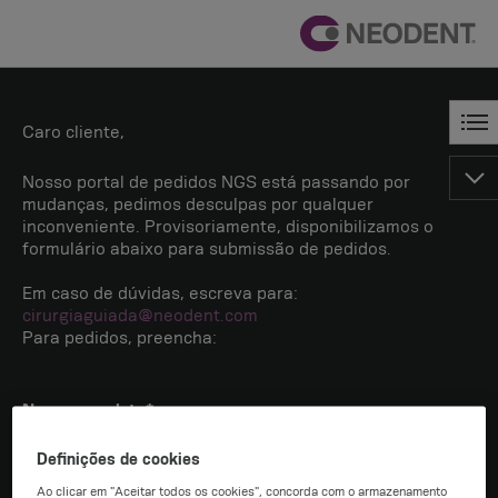
Caro cliente,
Nosso portal de pedidos NGS está passando por
mudanças, pedimos desculpas por qualquer
inconveniente. Provisoriamente, disponibilizamos o
formulário abaixo para submissão de pedidos.
Em caso de dúvidas, escreva para:
cirurgiaguiada@neodent.com
Para pedidos, preencha:
Nome completo*
Definições de cookies
Ao clicar em "Aceitar todos os cookies", concorda com o armazenamento