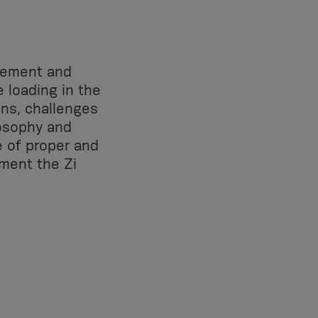
acement and
e loading in the
ons, challenges
losophy and
 of proper and
ement the Zi