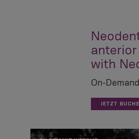
Neodent
anterior
with Ne
On-Demand 
JETZT BUCH