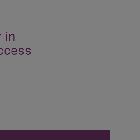
 in
uccess
t