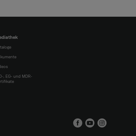
ediathek
taloge
kumente
deos
O-, EG- und MDR-
rtifikate