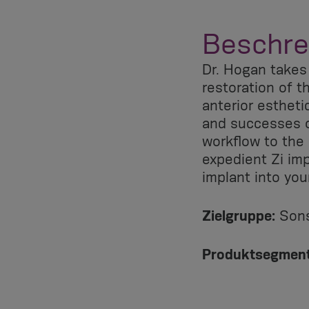
Beschre
Dr. Hogan takes
restoration of t
anterior estheti
and successes o
workflow to the
expedient Zi im
implant into your
Zielgruppe:
Sons
Produktsegment