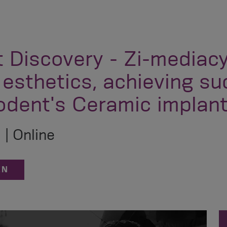
 Discovery - Zi-mediacy
 esthetics, achieving s
odent's Ceramic implan
| Online
EN