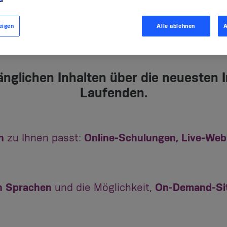
eigen
Alle ablehnen
A
änglichen Inhalten über die neuesten
Laufenden.
n
zu Ihnen
passt:
Online-Schulungen, Live-Web
n Sprachen
und die Möglichkeit,
On-Demand-Si