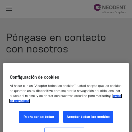
Póngase en contacto
con nosotros
Nombre
Configuración de cookies
Al hacer clic en “Aceptar todas las cookies”, usted acepta que las cookies
se guarden en su dispositivo para mejorar la navegación del sitio, analizar
Correo electrónico
el uso del mismo, y colaborar con nuestros estudios para marketing.
Aviso
de privacidad
Rechazarlas todas
Aceptar todas las cookies
País*