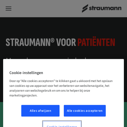
STRAUMANN® VOOR
PATIËNTEN
Meer dan een mooie lach:
zekerheid en nieuw
Cookie-instellingen
zelfvertrouwen.
Door op “Alle cookies accepteren” te klikken gaat u akkoord met het opslaan
van cookies op uw apparaat voor het verbeteren van websitenavigatie, het
analyseren van websitegebruik en om ons te helpen bij onze
marketingprojecten.
Alles afwijzen
Alle cookies accepteren
U heeft een tandheelkundige behandeling nodig en
Cookie-instellingen