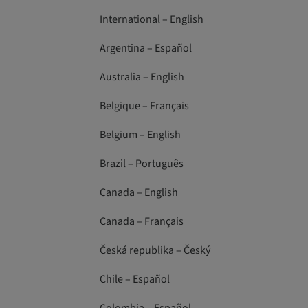
International – English
Argentina – Español
Australia – English
Belgique – Français
Belgium – English
Brazil – Português
Canada – English
Canada – Français
Česká republika – Český
Chile – Español