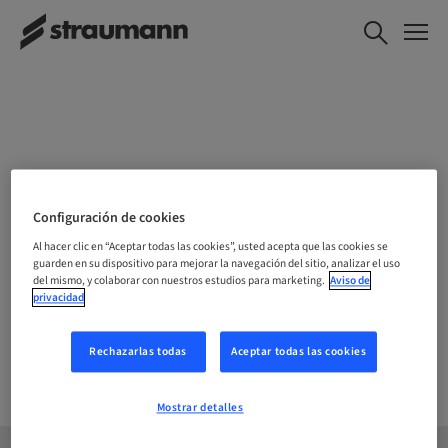
ELIJE TU UBICACIÓN
Configuración de cookies
Al hacer clic en “Aceptar todas las cookies”, usted acepta que las cookies se
guarden en su dispositivo para mejorar la navegación del sitio, analizar el uso
del mismo, y colaborar con nuestros estudios para marketing.
Aviso de
Empresa
privacidad
Rechazarlas todas
Aceptar todas las cookies
Mostrar detalles