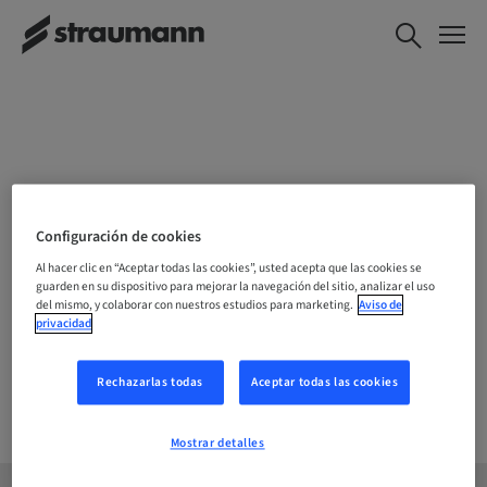
ELIJE TU UBICACIÓN
Configuración de cookies
Al hacer clic en “Aceptar todas las cookies”, usted acepta que las cookies se
guarden en su dispositivo para mejorar la navegación del sitio, analizar el uso
del mismo, y colaborar con nuestros estudios para marketing.
Aviso de
Empresa
privacidad
Rechazarlas todas
Aceptar todas las cookies
Mostrar detalles