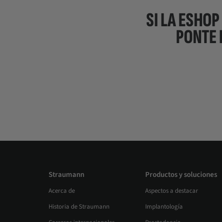
SI LA ESHOP
PONTE 
Straumann
Productos y soluciones
Acerca de
Aspectos a destacar
Historia de Straumann
Implantología