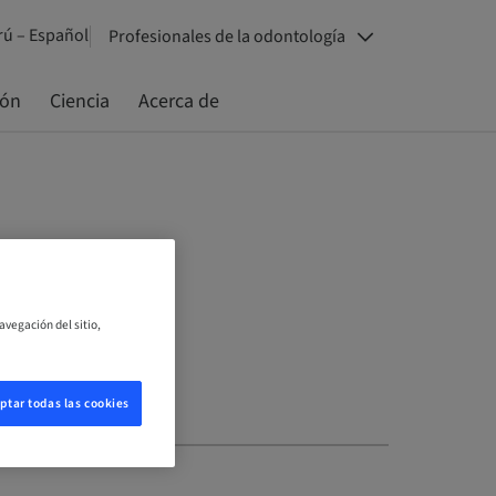
rú – Español
Profesionales de la odontología
ión
Ciencia
Acerca de
avegación del sitio,
ptar todas las cookies