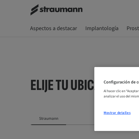
Aspectos a destacar
Implantología
Pros
ELIJE TU UBICACIÓN
Configuración de c
Al hacer clic en “Acepta
analizar el uso del mis
Mostrar detalles
Straumann