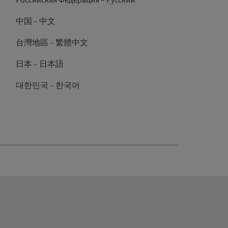
Российская Федерация – Русский
中国 – 中文
台灣地區 – 繁體中文
日本 – 日本語
대한민국 – 한국어