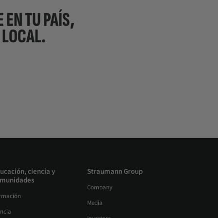
 EN TU PAÍS,
 LOCAL.
ucación, ciencia y
Straumann Group
munidades
Company
rmación
Media
encia