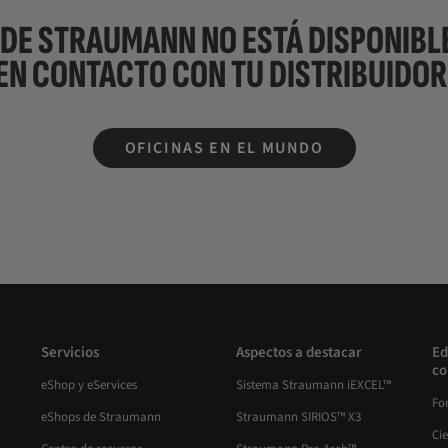
 DE STRAUMANN NO ESTÁ DISPONIBLE
EN CONTACTO CON TU
DISTRIBUIDOR
OFICINAS EN EL MUNDO
Servicios
Aspectos a destacar
Ed
co
eShop y eServices
Sistema Straumann iEXCEL™
Fo
eShops de Straumann
Straumann SIRIOS™ X3
Ci