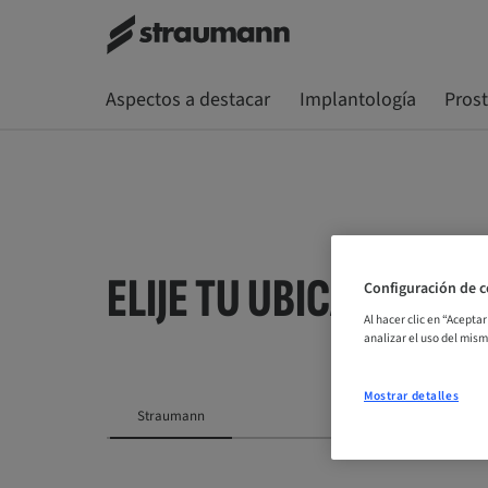
Aspectos a destacar
Implantología
Pros
ELIJE TU UBICACIÓN
Configuración de c
Al hacer clic en “Acepta
analizar el uso del mis
Mostrar detalles
Straumann