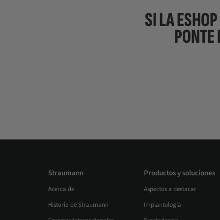
SI LA ESHOP
PONTE 
Straumann
Productos y soluciones
Acerca de
Aspectos a destacar
Historia de Straumann
Implantología