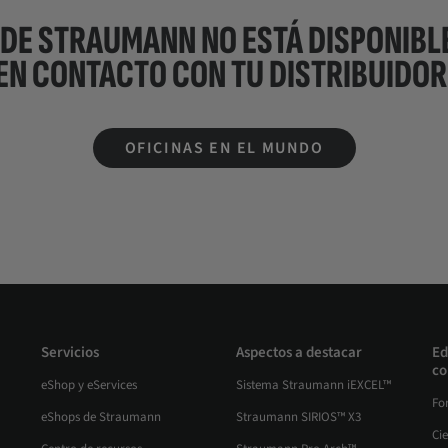
 DE STRAUMANN NO ESTÁ DISPONIBLE
EN CONTACTO CON TU
DISTRIBUIDOR
OFICINAS EN EL MUNDO
Servicios
Aspectos a destacar
Ed
co
eShop y eServices
Sistema Straumann iEXCEL™
Fo
eShops de Straumann
Straumann SIRIOS™ X3
Ci