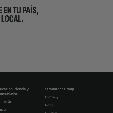
 EN TU PAÍS,
 LOCAL.
ucación, ciencia y
Straumann Group
munidades
Company
rmación
Media
encia