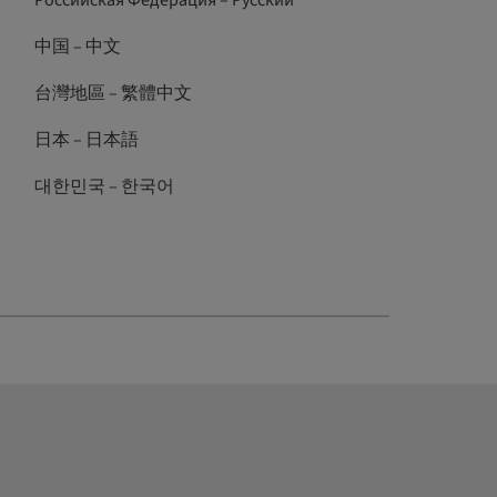
Российская Федерация – Русский
中国 – 中文
台灣地區 – 繁體中文
日本 – 日本語
대한민국 – 한국어