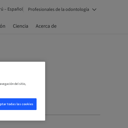
rú – Español
Profesionales de la odontología
ión
Ciencia
Acerca de
avegación del sitio,
ptar todas las cookies