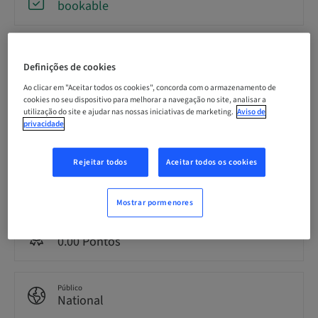
bookable
Data limite para inscrição
09. out 2026 (UTC+1)
Definições de cookies
Ao clicar em "Aceitar todos os cookies", concorda com o armazenamento de
cookies no seu dispositivo para melhorar a navegação no site, analisar a
Preço por participante (impostos locais aplicáveis)
utilização do site e ajudar nas nossas iniciativas de marketing.
Aviso de
EUR 2200.00
privacidade
Rejeitar todos
Aceitar todos os cookies
Idioma
English
Mostrar pormenores
Pontos
0.00 Pontos
Público
National