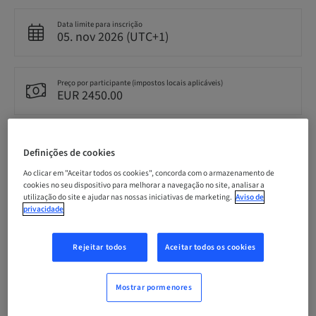
Data limite para inscrição
05. nov 2026 (UTC+1)
Preço por participante (impostos locais aplicáveis)
EUR 2450.00
Idioma
English
Definições de cookies
Ao clicar em "Aceitar todos os cookies", concorda com o armazenamento de
cookies no seu dispositivo para melhorar a navegação no site, analisar a
utilização do site e ajudar nas nossas iniciativas de marketing.
Aviso de
Pontos
privacidade
0.00 Pontos
Rejeitar todos
Aceitar todos os cookies
Método de entrega
Theoretical
Mostrar pormenores