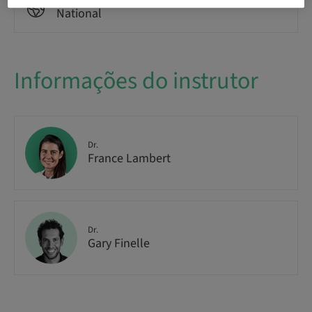
Público
National
Informações do instrutor
Dr.
France Lambert
Dr.
Gary Finelle