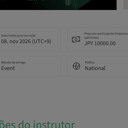
Preço por participante (impostos
Data limite para inscrição
aplicáveis)
08. nov 2026 (UTC+9)
JPY 10000.00
Método de entrega
Público
Event
National
ões do instrutor