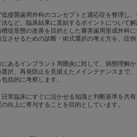
ず低侵襲歯周外科のコンセプトと適応症を整理し、
方法など、臨床結果に直結するポイントについて解
歯槽堤形態の改善を目的とした審美歯周形成外科に
両立させるための診断・術式選択の考え方を、症例
向にあるインプラント周囲炎に対して、病態理解か
の選択、再発防止を見据えたメインテナンスまで、
ら包括的に考察します。
、日常臨床にすぐに活かせる知識と判断基準を共有
質の向上に寄与することを目的としています。