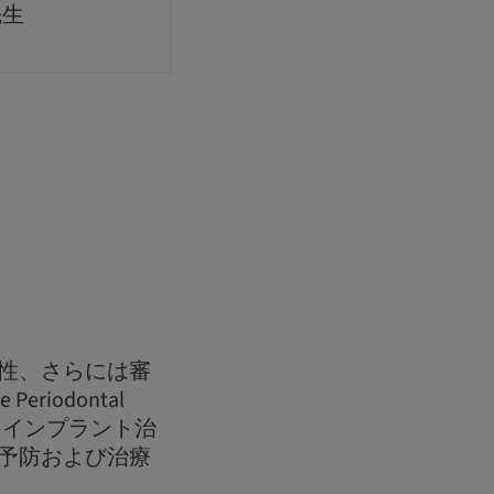
先生
性、さらには審
riodontal
、インプラント治
予防および治療