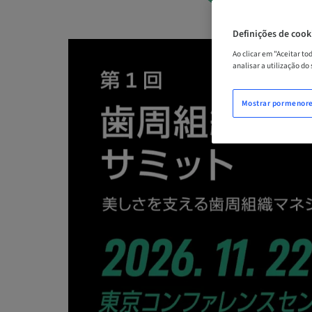
Definições de cook
Ao clicar em "Aceitar t
analisar a utilização do
Mostrar pormenor