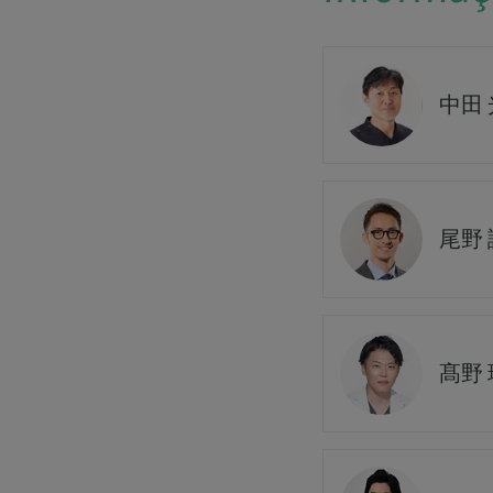
中田
尾野 
髙野 