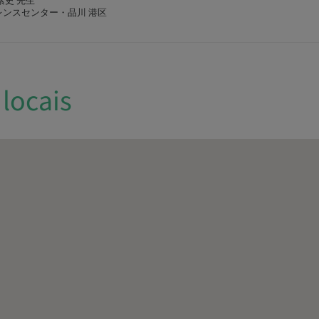
 素史 先生
ンスセンター・品川 港区
locais