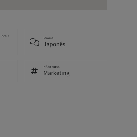
 locais
Idioma
Japonês
Nº do curso
Marketing