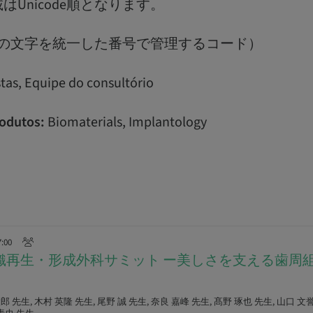
Unicode順となります。
：全ての文字を統一した番号で管理するコード）
tas, Equipe do consultório
odutos:
Biomaterials, Implantology
7:00
組織再生・形成外科サミット ー美しさを支える歯周
 先生, 木村 英隆 先生, 尾野 誠 先生, 奈良 嘉峰 先生, 髙野 琢也 先生, 山口 文誉