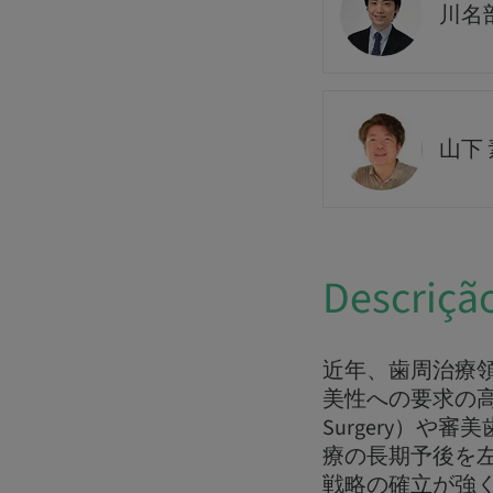
川名部
山下 
Descriçã
近年、歯周治療
美性への要求の高まりを
Surgery）
療の長期予後を
戦略の確立が強