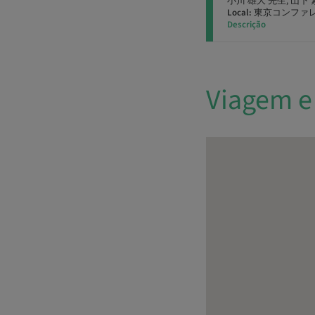
小川 雄大 先生, 山下
Local:
東京コンファレ
Descrição
Viagem e 