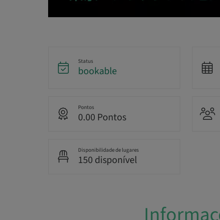
Status
bookable
Pontos
0.00 Pontos
Disponibilidade de lugares
150 disponível
Informaç