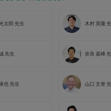
 光太郎 先生
木村 英隆 
誠 先生
奈良 嘉峰 
琢也 先生
山口 文誉 