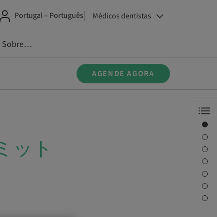
Portugal – Português
Médicos dentistas
Sobre…
AGENDE AGORA
Visão geral
Informações do instrutor
ミット
Descrição
Sessões
Viagem e locais
Pessoa de contato
Downloads