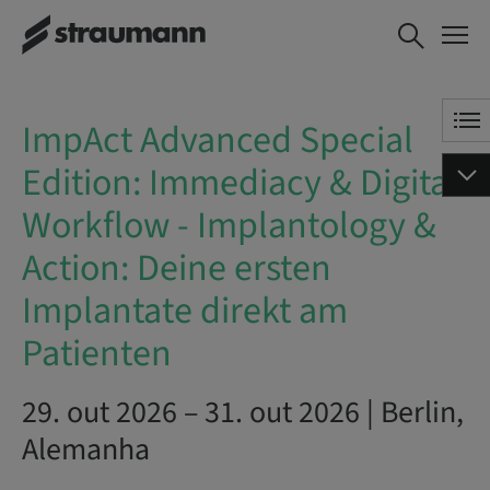
ImpAct Advanced Special
AGENDE AGORA
Edition: Immediacy &
Digital Workflow -
Implantology & Action:
ImpAct Advanced Special
Deine ersten Implantate
direkt am Patienten
Edition: Immediacy & Digital
Workflow - Implantology &
Action: Deine ersten
Implantate direkt am
Patienten
29. out 2026 – 31. out 2026 | Berlin,
Alemanha