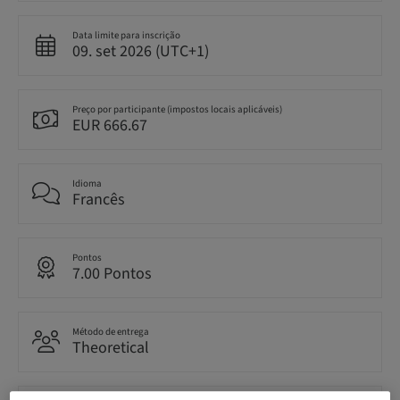
Data limite para inscrição
09. set 2026 (UTC+1)
Preço por participante (impostos locais aplicáveis)
EUR 666.67
Idioma
Francês
Pontos
7.00 Pontos
Método de entrega
Theoretical