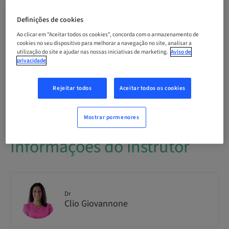
Público
National
Definições de cookies
Ao clicar em "Aceitar todos os cookies", concorda com o armazenamento de
cookies no seu dispositivo para melhorar a navegação no site, analisar a
Nº do curso
utilização do site e ajudar nas nossas iniciativas de marketing.
Aviso de
SmileCloud_2026_
privacidade
Rejeitar todos
Aceitar todos os cookies
Disponibilidade de lugares
1 disponível
Mostrar pormenores
Informações do instrutor
Dr
Clio Giovannone