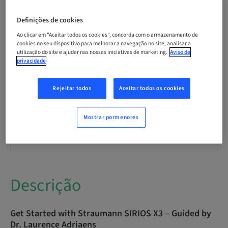
Idioma
English
Definições de cookies
Ao clicar em "Aceitar todos os cookies", concorda com o armazenamento de
Pontos
cookies no seu dispositivo para melhorar a navegação no site, analisar a
0.00 Pontos
utilização do site e ajudar nas nossas iniciativas de marketing.
Aviso de
privacidade
Método de entrega
Rejeitar todos
Aceitar todos os cookies
eLearning
Mostrar pormenores
Público
International
Descrição
Get Started with Straumann SIRIOS X3 – Guided by
Dr. Laurence Adriaens