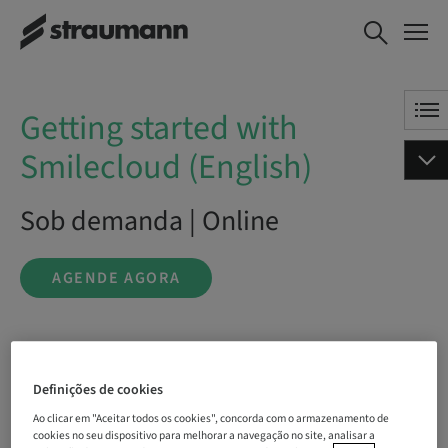
Getting started with
AGENDE AGORA
Smilecloud (English)
Getting started with
Smilecloud (English)
Sob demanda | Online
AGENDE AGORA
Status
bookable
Definições de cookies
Ao clicar em "Aceitar todos os cookies", concorda com o armazenamento de
cookies no seu dispositivo para melhorar a navegação no site, analisar a