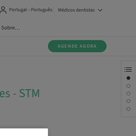
Portugal – Português
Médicos dentistas
Sobre…
AGENDE AGORA
Visão geral
Informações do instrutor
es - STM
Descrição
Sessões
Pessoa de contato