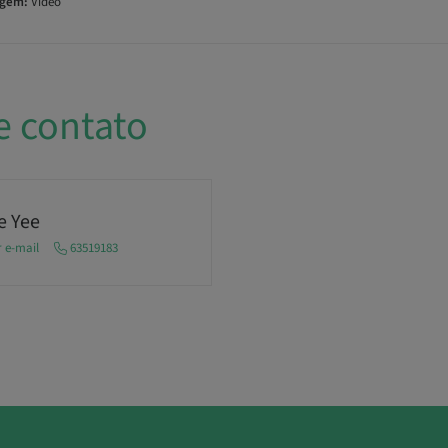
agem:
Video
e contato
e Yee
r e-mail
63519183