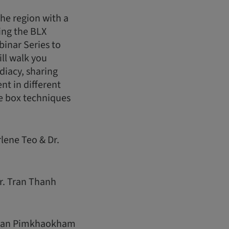
the region with a
sing the BLX
inar Series to
ll walk you
diacy, sharing
nt in different
the box techniques
rlene Teo & Dr.
Dr. Tran Thanh
iphan Pimkhaokham