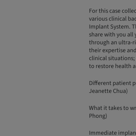
For this case colle
various clinical ba
Implant System. T
share with you all
through an ultra-r
their expertise an
clinical situations
to restore health 
Different patient 
Jeanette Chua)
What it takes to w
Phong)
Immediate implant