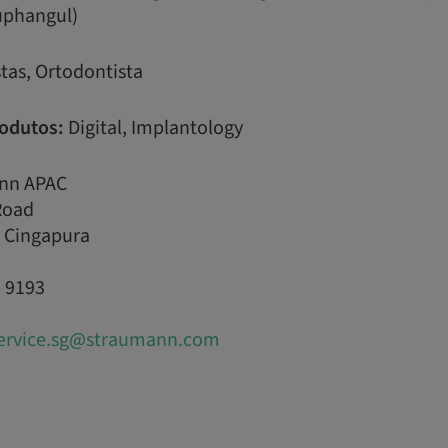
uphangul)
tas, Ortodontista
odutos:
Digital, Implantology
nn APAC
Road
 Cingapura
1 9193
ervice.sg@straumann.com