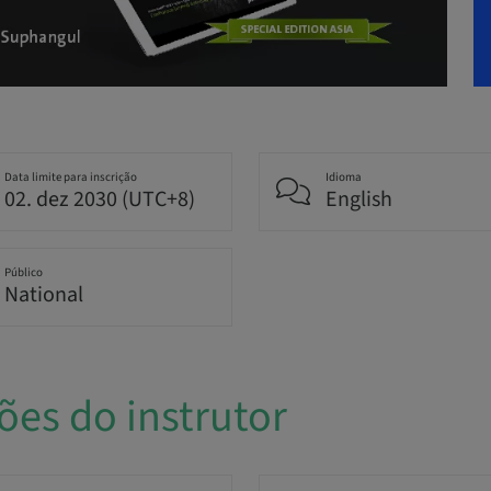
Data limite para inscrição
Idioma
02. dez 2030 (UTC+8)
English
Público
National
ões do instrutor