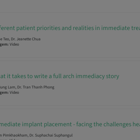
ferent patient priorities and realities in immediate t
e Teo, Dr. Jeanette Chua
agem:
Video
t it takes to write a full arch immediacy story
Hung Lam, Dr. Tran Thanh Phong
agem:
Video
mediate implant placement - facing the challenges he
an Pimkhaokham, Dr. Suphachai Suphangul