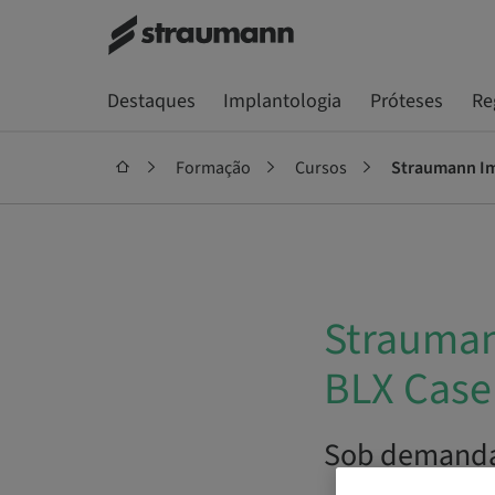
Destaques
Implantologia
Próteses
Re
Formação
Cursos
Straumann Imm
Strauman
BLX Case
Sob demanda