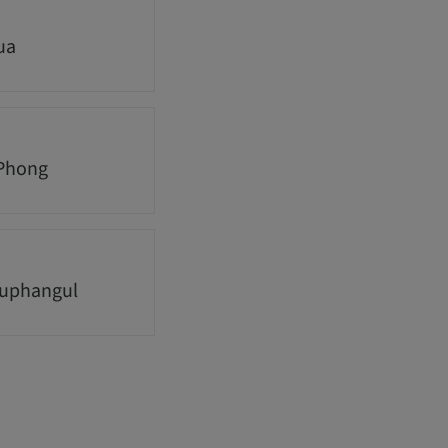
ua
Phong
Suphangul