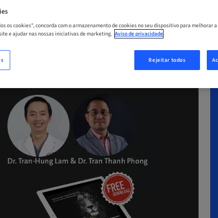
ies
A
odos os cookies", concorda com o armazenamento de cookies no seu dispositivo para melhorar a
 site e ajudar nas nossas iniciativas de marketing.
Aviso de privacidade
es
Rejeitar todos
Ac