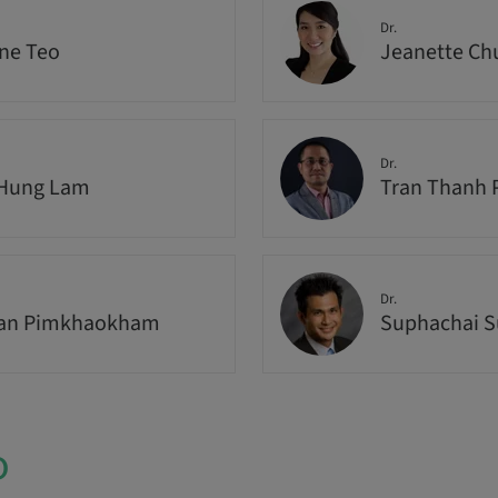
Dr.
ne Teo
Jeanette Ch
Dr.
-Hung Lam
Tran Thanh 
Dr.
han Pimkhaokham
Suphachai 
o