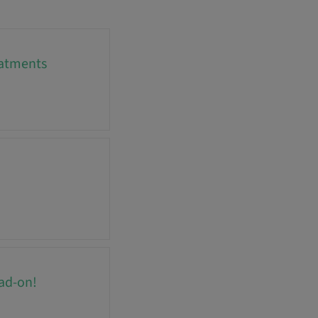
reatments
ad-on!