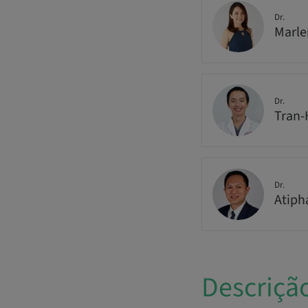
Dr.
Marle
Dr.
Tran
Dr.
Atip
Descriçã