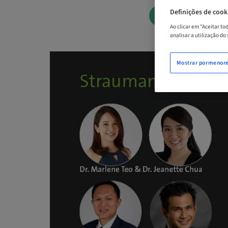
Definições de cook
AGENDE AGOR
Ao clicar em "Aceitar t
analisar a utilização do
Mostrar pormenor