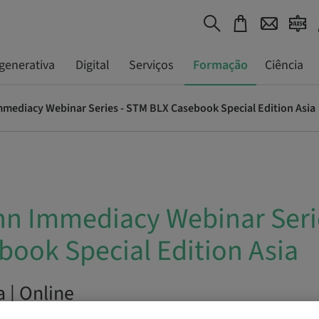
generativa
Digital
Serviços
Formação
Ciência
ediacy Webinar Series - STM BLX Casebook Special Edition Asia
n Immediacy Webinar Seri
book Special Edition Asia
 | Online