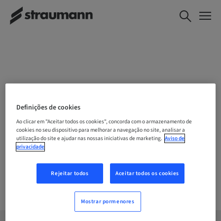
ESCOLHA O SEU LOCAL
Definições de cookies
Ao clicar em "Aceitar todos os cookies", concorda com o armazenamento de
cookies no seu dispositivo para melhorar a navegação no site, analisar a
utilização do site e ajudar nas nossas iniciativas de marketing.
Aviso de
Empresa
privacidade
Rejeitar todos
Aceitar todos os cookies
Mostrar pormenores