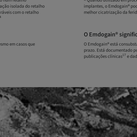
do num retalho
– Quando utilizado em proce
ção isolada do retalho
implantes, o Emdogain® pod
ráveis com o retalho
melhor cicatrização da feri
4
O Emdogain® signific
mesmo em casos que
O Emdogain® está consubsta
prazo. Está documentado por
17
publicações clínicas
e dad