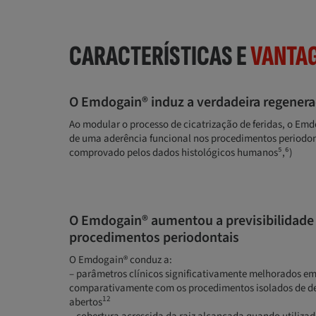
CARACTERÍSTICAS E
VANTA
O Emdogain® induz a verdadeira regener
Ao modular o processo de cicatrização de feridas, o Em
de uma aderência funcional nos procedimentos periodon
comprovado pelos dados histológicos humanos⁵,⁶)
O Emdogain® aumentou a previsibilidade
procedimentos periodontais
O Emdogain® conduz a:
– parâmetros clínicos significativamente melhorados em 
comparativamente com os procedimentos isolados de de
12
abertos