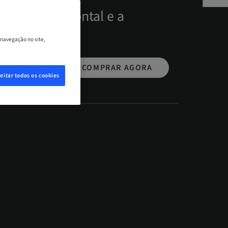
ação periodontal e a
idas orais.
 navegação no site,
O DE CASOS
COMPRAR AGORA
eitar todos os cookies