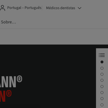
Portugal – Português
Médicos dentistas
Sobre…
Straumann® Emdogain®
Descarregar o livro de casos
Características e vantagens
ANN®
Brochuras e vídeos
Artigos no youTooth
N®
Soluções Emdogain®
Contacte-nos
Referências