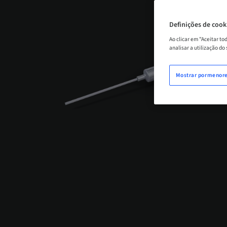
Definições de cook
Ao clicar em "Aceitar t
analisar a utilização do
Mostrar pormenor