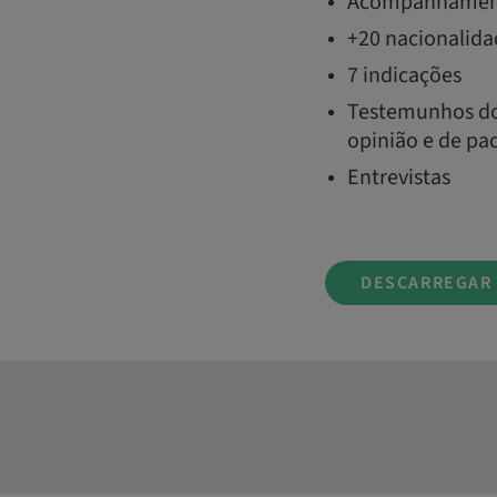
Acompanhament
+20 nacionalida
7 indicações
Testemunhos dos
opinião e de pa
Entrevistas
DESCARREGAR 