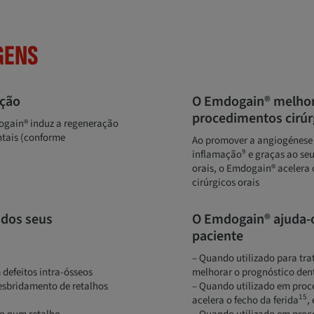
GENS
ação
O Emdogain® melhora
procedimentos cirúrg
dogain® induz a regeneração
tais (conforme
Ao promover a angiogénese 
inflamação⁹ e graças ao seu
orais, o Emdogain® acelera 
cirúrgicos orais
 dos seus
O Emdogain® ajuda-o
paciente
– Quando utilizado para tra
defeitos intra-ósseos
melhorar o prognóstico dent
sbridamento de retalhos
– Quando utilizado em proc
15
acelera o fecho da ferida
,