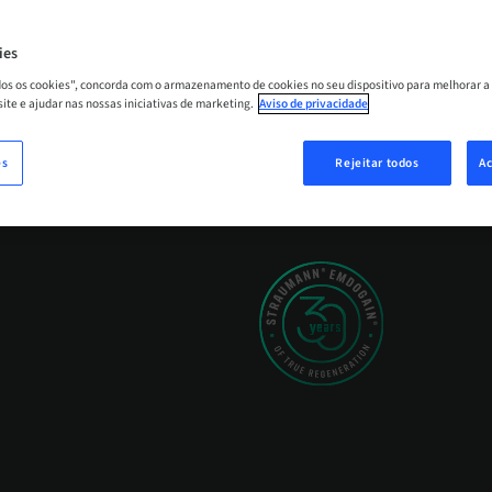
Dominar a regener
ies
cicatrização de fer
odos os cookies", concorda com o armazenamento de cookies no seu dispositivo para melhorar a
 site e ajudar nas nossas iniciativas de marketing.
Aviso de privacidade
DESCARREGAR O LIVR
es
Rejeitar todos
Ac