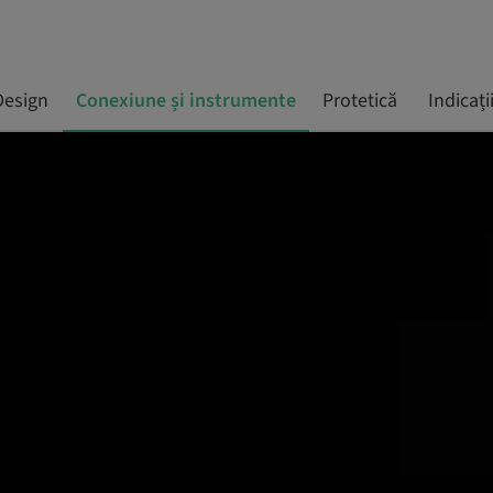
Design
Conexiune și instrumente
Protetică
Indicați