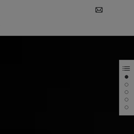
i
Simplitate pe care o veți iubi
Conexiune TorcFit™
Un set de instrumente
Resurse
Contactați-ne