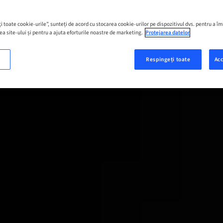
i toate cookie-urile”, sunteți de acord cu stocarea cookie-urilor pe dispozitivul dvs. pentru a î
ea site-ului și pentru a ajuta eforturile noastre de marketing.
Protejarea datelor
Respingeți toate
Acc