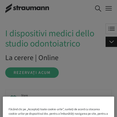
I dispositivi medici dello
REZERVAȚI ACUM
studio odontoiatrico
I dispositivi medici dello
studio odontoiatrico
La cerere | Online
REZERVAȚI ACUM
Stare
bookable
Făcând clic pe „Acceptați toate cookie-urile”, sunteți de acord cu stocarea
cookie-urilor pe dispozitivul dvs. pentru a îmbunătăți navigarea pe site, pentru a