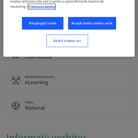
Termen înregistrare
analiza utilizarea site-ului și pentru a ajuta eforturile noastre de
15. sept. 2041 (UTC+1)
marketing.
Protejarea datelor
Respingeți toate
Accept toate cookie-urile
Romanian
Italian
Setări cookie-uri
Puncte
0.00 Puncte
Modalitate de livrare
eLearning
Public
National
Informații vorbitor