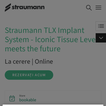
Straumann TLX Implant
REZERVAȚI ACUM
System - Iconic Tissue
Level meets the future
Straumann TLX Implant
System - Iconic Tissue Level
meets the future
La cerere | Online
REZERVAȚI ACUM
Stare
bookable