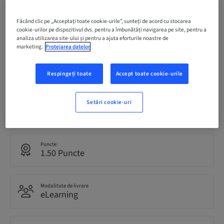
Termen înregistrare
Făcând clic pe „Acceptați toate cookie-urile”, sunteți de acord cu stocarea
07. oct. 2026 (UTC+10)
cookie-urilor pe dispozitivul dvs. pentru a îmbunătăți navigarea pe site, pentru a
analiza utilizarea site-ului și pentru a ajuta eforturile noastre de
marketing.
Protejarea datelor
Preț per participant (se aplică taxe locale)
AUD 0.00
Respingeți toate
Accept toate cookie-urile
Setări cookie-uri
Romanian
English
Puncte
1.50 Puncte
Modalitate de livrare
eLearning