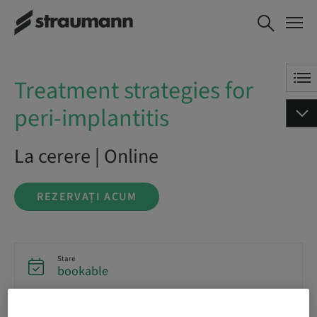
Treatment strategies for
REZERVAȚI ACUM
peri-implantitis
Treatment strategies for
peri-implantitis
La cerere | Online
REZERVAȚI ACUM
Stare
bookable