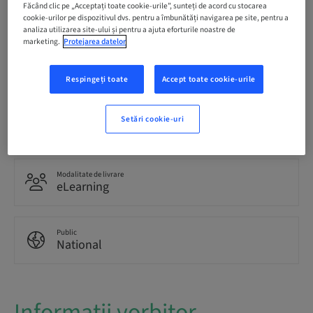
Termen înregistrare
Făcând clic pe „Acceptați toate cookie-urile”, sunteți de acord cu stocarea
18. mai 2030 (UTC+10)
cookie-urilor pe dispozitivul dvs. pentru a îmbunătăți navigarea pe site, pentru a
analiza utilizarea site-ului și pentru a ajuta eforturile noastre de
marketing.
Protejarea datelor
Romanian
English
Respingeți toate
Accept toate cookie-urile
Puncte
Setări cookie-uri
1.50 Puncte
Modalitate de livrare
eLearning
Public
National
Informații vorbitor