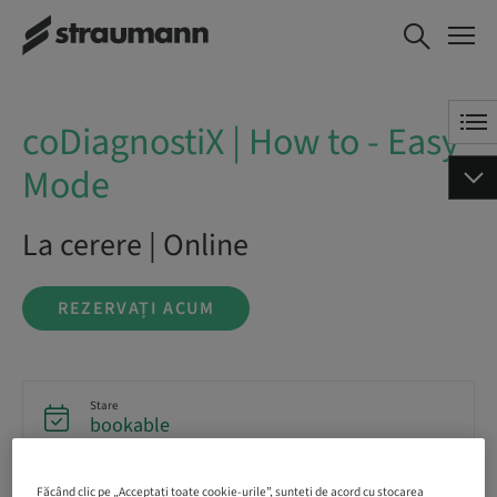
coDiagnostiX | How to -
REZERVAȚI ACUM
Easy Mode
coDiagnostiX | How to - Easy
Mode
La cerere | Online
REZERVAȚI ACUM
Stare
bookable
Făcând clic pe „Acceptați toate cookie-urile”, sunteți de acord cu stocarea