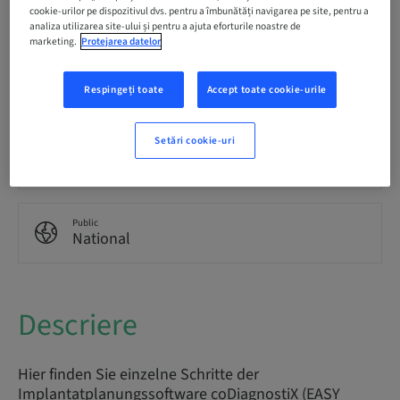
Romanian
cookie-urilor pe dispozitivul dvs. pentru a îmbunătăți navigarea pe site, pentru a
German
analiza utilizarea site-ului și pentru a ajuta eforturile noastre de
marketing.
Protejarea datelor
Puncte
0.00 Puncte
Respingeți toate
Accept toate cookie-urile
Setări cookie-uri
Modalitate de livrare
eLearning
Public
National
Descriere
Hier finden Sie einzelne Schritte der
Implantatplanungssoftware coDiagnostiX (EASY