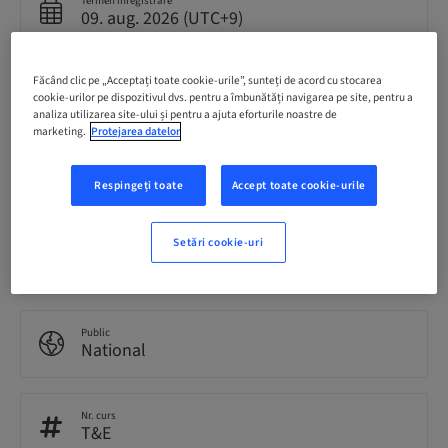
Termen înregistrare
09. aug. 2026 (UTC+9)
Făcând clic pe „Acceptați toate cookie-urile”, sunteți de acord cu stocarea
Preț per participant (se aplică taxe locale)
JPY 30000.00
cookie-urilor pe dispozitivul dvs. pentru a îmbunătăți navigarea pe site, pentru a
analiza utilizarea site-ului și pentru a ajuta eforturile noastre de
marketing.
Protejarea datelor
Romanian
Japanese
Respingeți toate
Accept toate cookie-urile
Setări cookie-uri
Puncte
0.00 Puncte
Public
National
Nr. curs
T&E